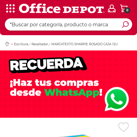
0
Ingresar Codigo Pos
Escritura
Resaltador
MARCATEXTO SHARPIE ROSADO CAJA 12U