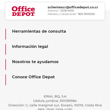
sclientescr@officedepot.co.cr
Asesoría *
2208 4000
Pedidos y cotizaciones *
800 9100000
Herramientas de consulta
Información legal
Nosotros te ayudamos
Conoce Office Depot
ERIAL BQ, S.A
Cédula jurídica: 3101295184
Dirección: C, calle marginal sur, Escazú, 10010, Costa Rica
PBX: (506) 2208-4050