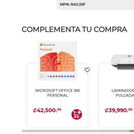
MPN: NAC25F
COMPLEMENTA TU COMPRA
MICROSOFT OFFICE 365
LAMINADOR
PSON
PERSONAL
PULGADA
INTA
 Y
₡42,500.
₡39,990.
00
00