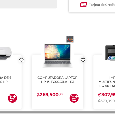
Tarjeta de Crédi
A DE 9
COMPUTADORA LAPTOP
IM
S HP
HP 15-FC0043LA - R3
MULTIFUN
L14150 T
(IMPRI
₡269,500.
₡307,9
ES
00
₡379,990