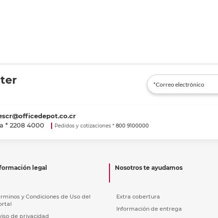
ter
escr@officedepot.co.cr
a *
2208 4000
Pedidos y cotizaciones *
800 9100000
formación legal
Nosotros te ayudamos
érminos y Condiciones de Uso del
Extra cobertura
ortal
Información de entrega
viso de privacidad