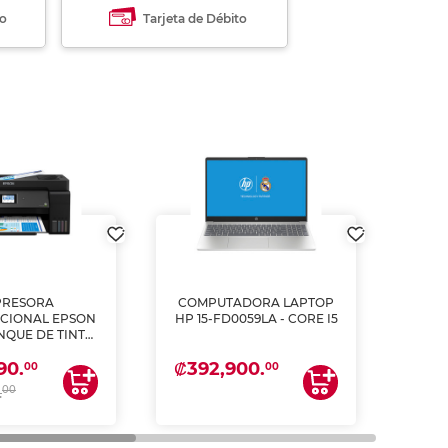
to
Tarjeta de Débito
PRESORA
COMPUTADORA LAPTOP
L
CIONAL EPSON
HP 15-FD0059LA - CORE I5
PULG
ANQUE DE TINTA
2
ME, COPIA Y
₡392,900.
₡62
90.
CANEA)
00
00
00
.