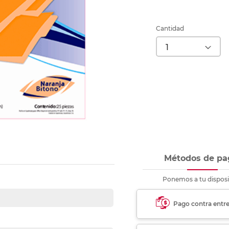
nkjet y láser
Ver más
Ver más
Ver más
Ver m
Ver m
Ver m
Ver m
para carpeta
Ver más
Cantidad
Métodos de pa
Ponemos a tu disposi
Pago contra entr