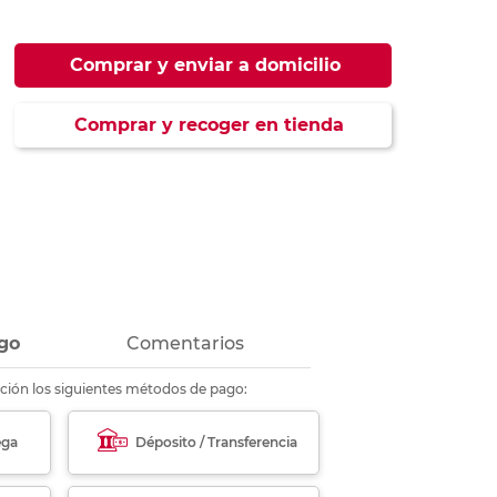
ás
ás
ás
ás
Comprar y enviar a domicilio
Comprar y recoger en tienda
go
Comentarios
ción los siguientes métodos de pago:
ega
Déposito / Transferencia