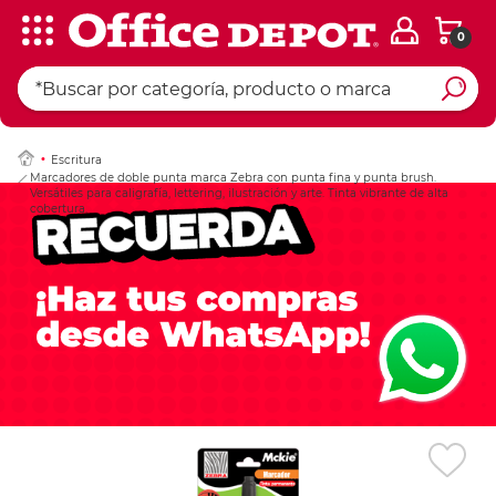
0
Ingresar Codigo Pos
Escritura
Marcadores de doble punta marca Zebra con punta fina y punta brush.
Versátiles para caligrafía, lettering, ilustración y arte. Tinta vibrante de alta
cobertura.