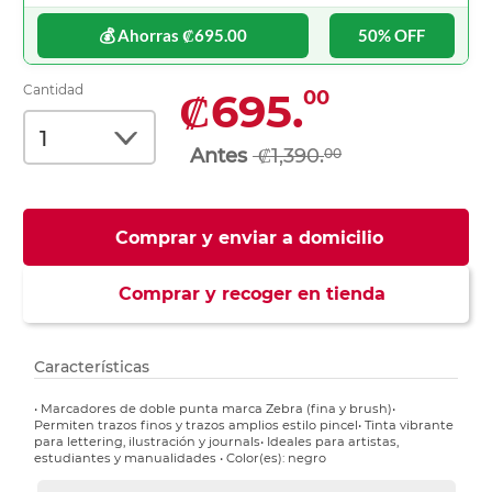
💰 Ahorras ₡695.00
50% OFF
Cantidad
₡695.
00
₡1,390.
00
Comprar y enviar a domicilio
Comprar y recoger en tienda
Características
• Marcadores de doble punta marca Zebra (fina y brush)•
Permiten trazos finos y trazos amplios estilo pincel• Tinta vibrante
para lettering, ilustración y journals• Ideales para artistas,
estudiantes y manualidades • Color(es): negro