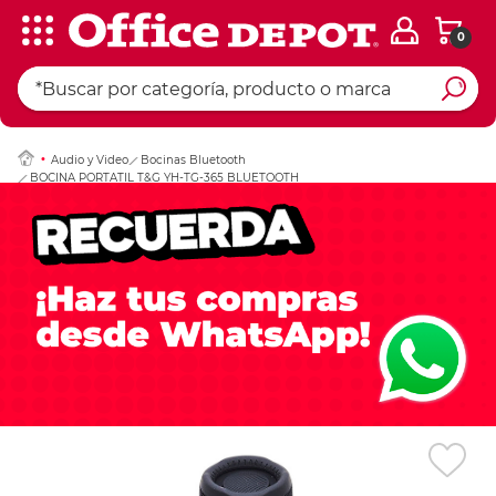
0
Ingresar Codigo Pos
Audio y Video
Bocinas Bluetooth
BOCINA PORTATIL T&G YH-TG-365 BLUETOOTH