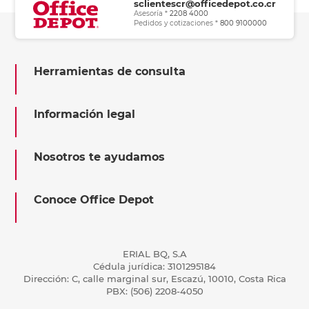
sclientescr@officedepot.co.cr
Asesoría *
2208 4000
Pedidos y cotizaciones *
800 9100000
Herramientas de consulta
Información legal
Nosotros te ayudamos
Conoce Office Depot
ERIAL BQ, S.A
Cédula jurídica: 3101295184
Dirección: C, calle marginal sur, Escazú, 10010, Costa Rica
PBX: (506) 2208-4050