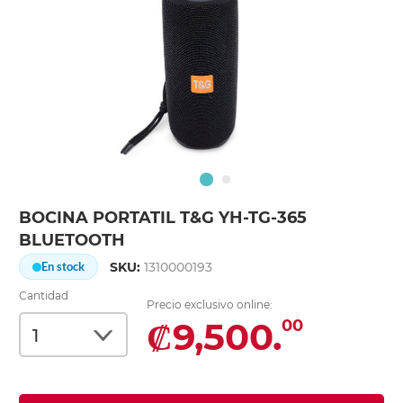
BOCINA PORTATIL T&G YH-TG-365
BLUETOOTH
SKU:
1310000193
En stock
Cantidad
Precio exclusivo online:
₡9,500.
00