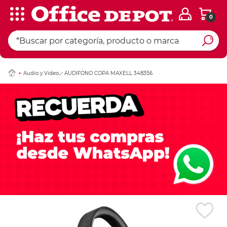
0
Ingresar Codigo Pos
Audio y Video
AUDIFONO COPA MAXELL 348356