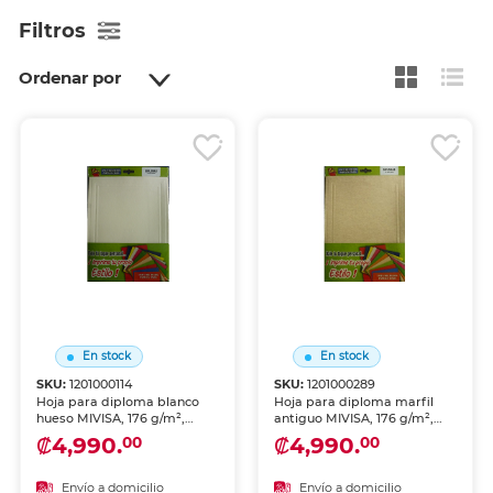
Filtros
Ordenar por
En stock
En stock
SKU:
1201000114
SKU:
1201000289
Hoja para diploma blanco
Hoja para diploma marfil
hueso MIVISA, 176 g/m²,
antiguo MIVISA, 176 g/m²,
tamano carta, paquete de 10
tamaño carta, paquete de 10
₡4,990.
₡4,990.
00
00
hojas. Papel de alta calidad
hojas. Papel de alta calidad
con textura elegante,
con textura elegante,
perfecta para imprimir
perfecta para imprimir
Envío a domicilio
Envío a domicilio