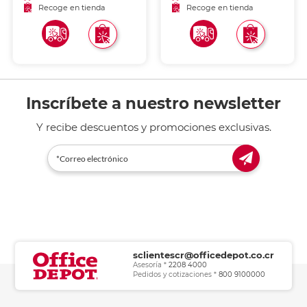
certificados,
certificados,
Recoge en tienda
Recoge en tienda
reconocimientos y diplomas
reconocimientos y diplomas
con acab
con acabado profesional.
Inscríbete a nuestro newsletter
Y recibe descuentos y promociones exclusivas.
sclientescr@officedepot.co.cr
Asesoría *
2208 4000
Pedidos y cotizaciones *
800 9100000