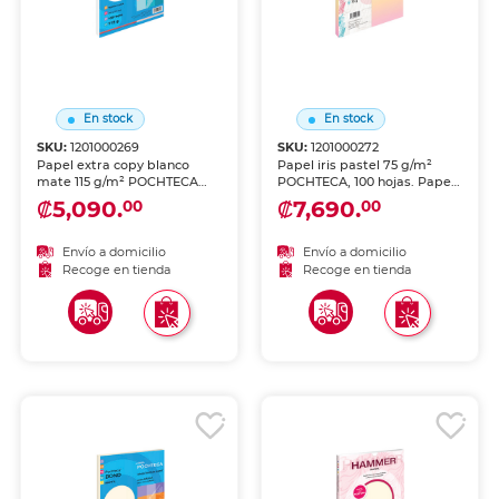
En stock
En stock
SKU:
1201000269
SKU:
1201000272
Papel extra copy blanco
Papel iris pastel 75 g/m²
mate 115 g/m² POCHTECA
POCHTECA, 100 hojas. Papel
tamaño carta, 100 hojas.
multicolor pastel para
₡5,090.
₡7,690.
00
00
Mayor gramaje para
impresiones suaves,
impresiones premium,
decoración y proyectos
presentaciones y
creativos. Colores suaves y
Envío a domicilio
Envío a domicilio
documentos de alto
delicados.
Recoge en tienda
Recoge en tienda
impacto. Excelente
opacidad y blancura.