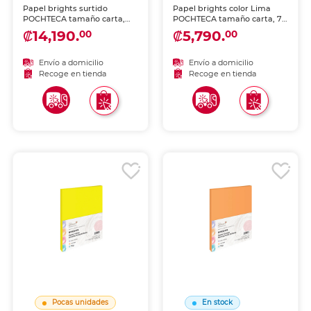
Papel brights surtido
Papel brights color Lima
POCHTECA tamaño carta,
POCHTECA tamaño carta, 75
300 hojas. Paquete
g/m², 100 hojas. Colores
₡14,190.
₡5,790.
00
00
multicolor con variedad de
vibrantes y alegres para
colores vibrantes y alegres
darle vida a tus proyectos,
para darle vida a tus
impresiones, flyers y
Envío a domicilio
Envío a domicilio
proyectos, impresiones,
manualidades escolares y
Recoge en tienda
Recoge en tienda
flyers y manualidades
de oficina.
escolares y de oficina.
Pocas unidades
En stock