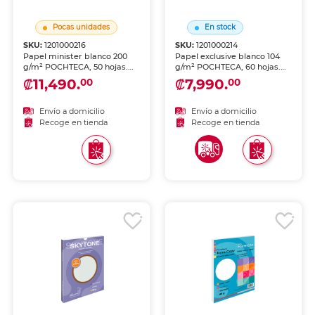
Pocas unidades
En stock
SKU:
1201000216
SKU:
1201000214
Papel minister blanco 200
Papel exclusive blanco 104
g/m² POCHTECA, 50 hojas.
g/m² POCHTECA, 60 hojas.
Acabado premium para
Acabado premium para
₡11,490.
₡7,990.
00
00
correspondencia elegante,
correspondencia elegante,
impresiones de alta gama,
impresiones de alta gama,
invitaciones y documentos
invitaciones y documentos
Envío a domicilio
Envío a domicilio
formales de presentación
formales de presentación
Recoge en tienda
Recoge en tienda
distinguida.
distinguida.