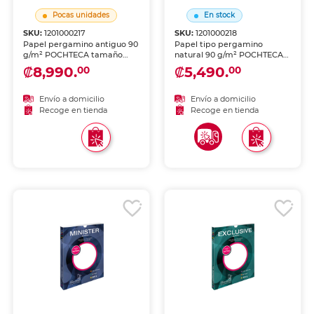
Pocas unidades
En stock
SKU:
1201000217
SKU:
1201000218
Papel pergamino antiguo 90
Papel tipo pergamino
g/m² POCHTECA tamaño
natural 90 g/m² POCHTECA
carta, 50 hojas. Textura
tamaño carta, 50 hojas.
₡8,990.
₡5,490.
00
00
característica que simula el
Textura característica que
pergamino antiguo.
simula el pergamino
Perfecto para diplomas,
antiguo. Perfecto para
Envío a domicilio
Envío a domicilio
certificados, menús y
diplomas, certificados,
Recoge en tienda
Recoge en tienda
documentos formales de
menús y documentos
alta presentación.
formales de alta
presentación.