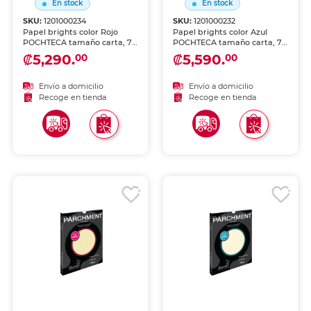
En stock
En stock
SKU:
1201000234
SKU:
1201000232
Papel brights color Rojo
Papel brights color Azul
POCHTECA tamaño carta, 75
POCHTECA tamaño carta, 75
g/m², 100 hojas. Colores
g/m², 100 hojas. Colores
₡5,290.
₡5,590.
00
00
vibrantes y alegres para
vibrantes y alegres para
darle vida a tus proyectos,
darle vida a tus proyectos,
impresiones, flyers y
impresiones, flyers y
Envío a domicilio
Envío a domicilio
manualidades escolares y
manualidades escolares y
Recoge en tienda
Recoge en tienda
de oficina.
de oficina.