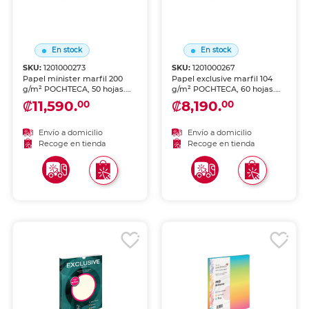
En stock
En stock
SKU:
1201000273
SKU:
1201000267
Papel minister marfil 200
Papel exclusive marfil 104
g/m² POCHTECA, 50 hojas.
g/m² POCHTECA, 60 hojas.
Acabado premium para
Acabado premium para
₡11,590.
₡8,190.
00
00
correspondencia elegante,
correspondencia elegante,
impresiones de alta gama,
impresiones de alta gama,
invitaciones y documentos
invitaciones y documentos
Envío a domicilio
Envío a domicilio
formales de presentación
formales de presentación
Recoge en tienda
Recoge en tienda
distinguida.
distinguida.