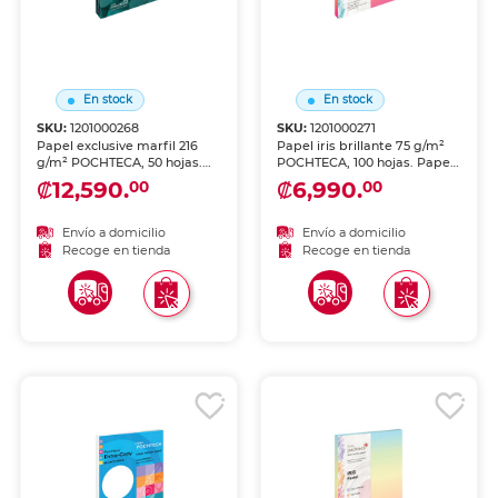
En stock
En stock
SKU:
1201000268
SKU:
1201000271
Papel exclusive marfil 216
Papel iris brillante 75 g/m²
g/m² POCHTECA, 50 hojas.
POCHTECA, 100 hojas. Papel
Extra gramaje para
multicolor brillante para
₡12,590.
₡6,990.
00
00
correspondencia de lujo,
impresiones coloridas,
invitaciones premium y
decoración y proyectos
documentos de
creativos. Colores vibrantes
Envío a domicilio
Envío a domicilio
presentación distinguida.
e intensos.
Recoge en tienda
Recoge en tienda