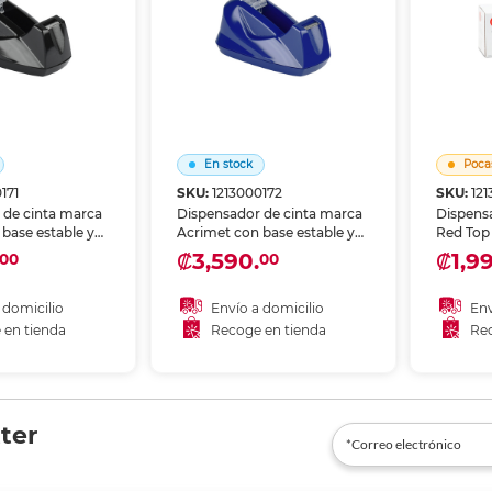
En stock
Poca
171
SKU:
1213000172
SKU:
12
 de cinta marca
Dispensador de cinta marca
Dispens
base estable y
Acrimet con base estable y
Red Top 
. Permite usar la
corte limpio. Permite usar la
corte li
₡3,590.
₡1,9
00
00
a sola mano,
cinta con una sola mano,
cinta co
 escritorio,
perfecto para escritorio,
perfecto
ona de empaque.
oficina y zona de empaque.
oficina
 domicilio
Envío a domicilio
Env
 en tienda
Recoge en tienda
Rec
 al carrito
Añadir al carrito
r en tienda
Recoger en tienda
Re
ter