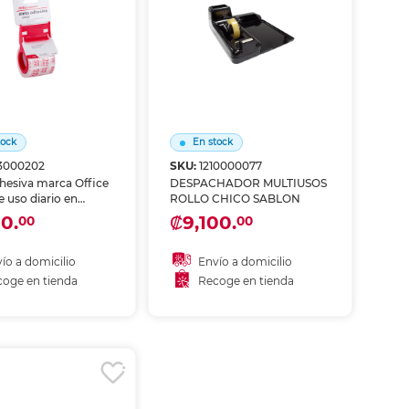
ás
ás
ás
ás
tock
En stock
13000202
SKU:
1210000077
hesiva marca Office
DESPACHADOR MULTIUSOS
 uso diario en
ROLLO CHICO SABLON
 escuela y hogar.
0.
₡9,100.
00
00
rente y de adhesión
bre papel, cartón y
s. Compatible con
ío a domicilio
Envío a domicilio
dores estándar.
oge en tienda
Recoge en tienda
ñadir al carrito
Añadir al carrito
coger en tienda
Recoger en tienda