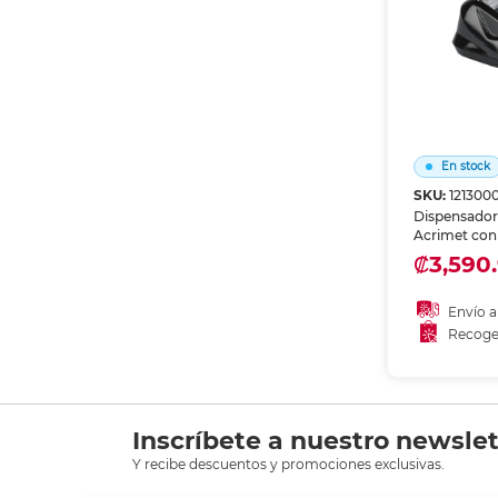
En stock
SKU:
1213000
Dispensador
Acrimet con 
corte limpio
₡3,590.
cinta con un
perfecto para
oficina y z
Envío a
Recoge
Añadir
Recoge
Inscríbete a nuestro newslet
Y recibe descuentos y promociones exclusivas.