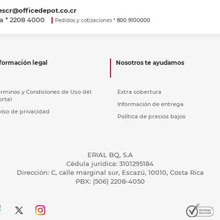
escr@officedepot.co.cr
a *
2208 4000
Pedidos y cotizaciones *
800 9100000
formación legal
Nosotros te ayudamos
érminos y Condiciones de Uso del
Extra cobertura
ortal
Información de entrega
viso de privacidad
Política de precios bajos
ERIAL BQ, S.A
Cédula jurídica: 3101295184
Dirección: C, calle marginal sur, Escazú, 10010, Costa Rica
PBX: (506) 2208-4050