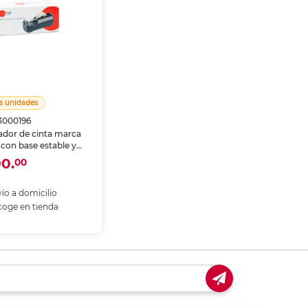
s unidades
13000196
ador de cinta marca
con base estable y
mpio. Permite usar la
90.
00
n una sola mano,
 para escritorio,
 y zona de empaque.
ío a domicilio
oge en tienda
coger en tienda