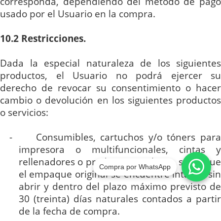
corresponda, dependiendo del método de pago
usado por el Usuario en la compra.
10.2
Restricciones
.
Dada la especial naturaleza de los siguientes
productos, el Usuario no podrá ejercer su
derecho de revocar su consentimiento o hacer
cambio o devolución en los siguientes productos
o servicios:
- Consumibles, cartuchos y/o
tóners
par
impresora o multifuncionales, cintas y
rellenadores
o productos similares, salvo que
Compra por WhatsApp
el empaque original se encuentre intacto, sin
abrir y dentro del plazo máximo previsto de
30 (treinta) días naturales contados a partir
de la fecha de compra.