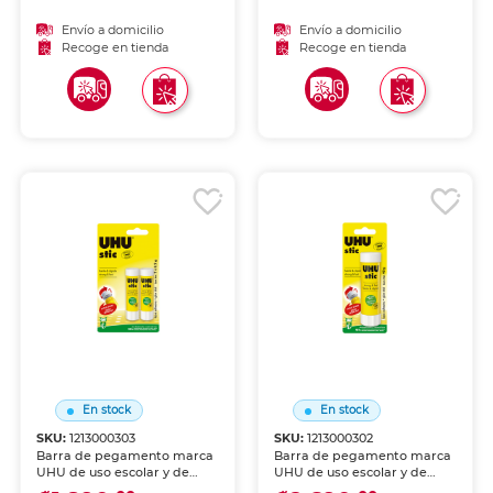
control total, sin grumos ni
sobre papel, cartón y foamy.
desperdicio. Ideal para
Aplicación uniforme sin
Envío a domicilio
Envío a domicilio
manualidades, scrapbook y
grumos, fácil de usar para
Recoge en tienda
Recoge en tienda
oficina.
niños y adultos.
En stock
En stock
SKU:
1213000303
SKU:
1213000302
Barra de pegamento marca
Barra de pegamento marca
UHU de uso escolar y de
UHU de uso escolar y de
oficina. Fórmula lavable, no
oficina. Fórmula lavable, no