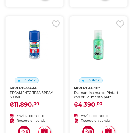
En stock
En stock
SKU:
1213000660
SKU:
1214002187
PEGAMENTO TESA SPRAY
Diamantina marca Pintart
300ML
con brillo intenso para
manualidades y decoración.
₡11,890.
₡4,390.
00
00
Partículas finas que se
adhieren con goma, silicón o
pegamento.
Envío a domicilio
Envío a domicilio
Recoge en tienda
Recoge en tienda