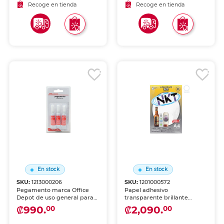
duraderos.
Recoge en tienda
Recoge en tienda
En stock
En stock
SKU:
1213000206
SKU:
1201000572
Pegamento marca Office
Papel adhesivo
Depot de uso general para
transparente brillante
hogar, oficina y
(glossy) NKT tamaño A4,
₡990.
₡2,090.
00
00
manualidades. Adhesión
paquete de 6 hojas. Ideal
confiable sobre diversos
para etiquetas,