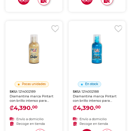
Pocas unidades
En stock
SKU:
1214002189
SKU:
1214002188
Diamantina marca Pintart
Diamantina marca Pintart
con brillo intenso para
con brillo intenso para
manualidades y decoración.
manualidades y decoración.
₡4,390.
₡4,390.
00
00
Partículas finas que se
Partículas finas que se
adhieren con goma, silicón o
adhieren con goma, silicón o
pegamento.
pegamento.
Envío a domicilio
Envío a domicilio
Recoge en tienda
Recoge en tienda