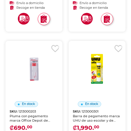
materiales con aplicación
manualidades, proyectos
Envío a domicilio
Envío a domicilio
fácil y resultados duraderos.
escolares y decoración.
Recoge en tienda
Recoge en tienda
Autoadhesivo, no requiere
pegamento adicional.
En stock
En stock
SKU:
1213000203
SKU:
1213000301
Pluma con pegamento
Barra de pegamento marca
marca Office Depot de
UHU de uso escolar y de
aplicación precisa. Permite
oficina. Fórmula lavable, no
₡690.
₡1,990.
00
00
pegar áreas pequeñas con
tóxica y de secado limpio