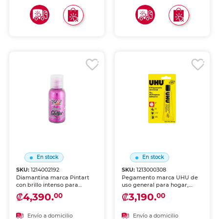
En stock
En stock
SKU:
1214002192
SKU:
1213000308
Diamantina marca Pintart
Pegamento marca UHU de
con brillo intenso para
uso general para hogar,
manualidades y decoración.
oficina y manualidades.
₡4,390.
₡3,190.
00
00
Partículas finas que se
Adhesión confiable sobre
adhieren con goma, silicón o
diversos materiales con
pegamento.
aplicación fácil y resultados
Envío a domicilio
Envío a domicilio