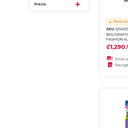
Etiquetas i
Precio
Refuerzos 
Pocas uni
SKU:
121400
BOLIGRAFO
FASHION 4
₡1,290.
Envío a
Recoge
Recoge