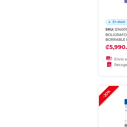
En stock
SKU:
1214001
BOLIGRAFO
BORRABLE P
REPUESTOS
₡5,990.
Envío a
Recoge
Añadir
Recoge
-20%