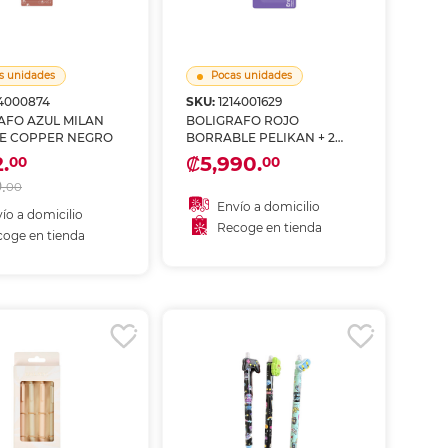
ás
ás
ás
ás
s unidades
Pocas unidades
14000874
SKU:
1214001629
AFO AZUL MILAN
BOLIGRAFO ROJO
E COPPER NEGRO
BORRABLE PELIKAN + 2
REPUESTOS
2.
₡5,990.
00
00
.
00
Envío a domicilio
ío a domicilio
Recoge en tienda
oge en tienda
Recoger en tienda
coger en tienda