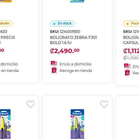
nkjet y láser
Ver más
Ver más
Ver más
Ver m
Ver m
Ver m
Ver m
para carpeta
Ver más
dades
En stock
Poca
3633
SKU:
1214001930
SKU:
12
 PRECIS
BOLIGRAFO ZEBRA F301
BOLIGR
U
BOLD 1.6 1U
CAPSUL
₡2,490.
₡1,11
00
00
₡1,390
 domicilio
Envío a domicilio
Env
 en tienda
Recoge en tienda
Rec
Añadir al carrito
r en tienda
Recoger en tienda
Re