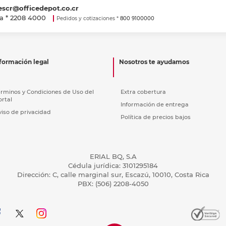
escr@officedepot.co.cr
a *
2208 4000
Pedidos y cotizaciones *
800 9100000
formación legal
Nosotros te ayudamos
érminos y Condiciones de Uso del
Extra cobertura
ortal
Información de entrega
viso de privacidad
Política de precios bajos
ERIAL BQ, S.A
Cédula jurídica: 3101295184
Dirección: C, calle marginal sur, Escazú, 10010, Costa Rica
PBX: (506) 2208-4050