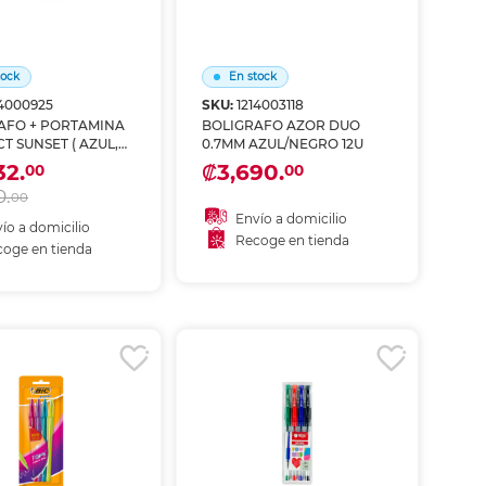
tock
En stock
14000925
SKU:
1214003118
AFO + PORTAMINA
BOLIGRAFO AZOR DUO
 SUNSET ( AZUL,
0.7MM AZUL/NEGRO 12U
.5MM)
32.
₡3,690.
00
00
0.
00
Envío a domicilio
ío a domicilio
Recoge en tienda
oge en tienda
Añadir al carrito
ñadir al carrito
Recoger en tienda
coger en tienda