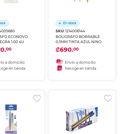
tock
En stock
14005680
SKU:
1214006144
AFO ECONOVO
BOLIGRAFO BORRABLE
EGRA 1.00 4U
0.5MM TINTA AZUL NINO
0.
₡690.
00
00
ío a domicilio
Envío a domicilio
oge en tienda
Recoge en tienda
ñadir al carrito
Añadir al carrito
coger en tienda
Recoger en tienda