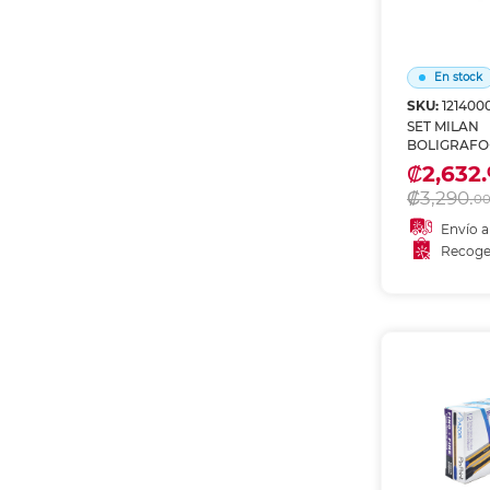
En stock
SKU:
121400
SET MILAN
BOLIGRAFO
CAPSULE SI
₡2,632.
₡3,290.
0
Envío a
Recoge
Añadir
Recoge