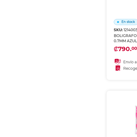
En stock
SKU:
1214003
BOLIGRAFO
0.7MM AZU
₡790.
00
Envío a
Recoge
Añadir
Recoge