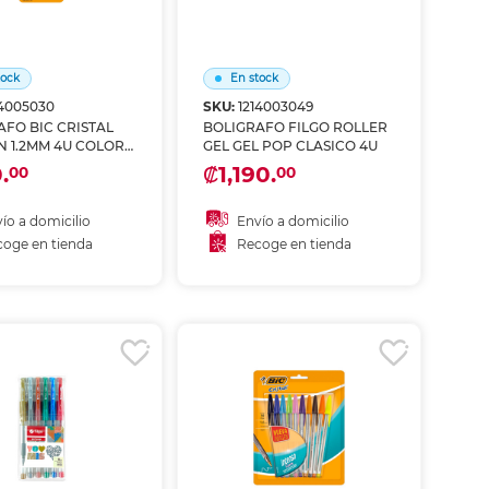
tock
En stock
14005030
SKU:
1214003049
AFO BIC CRISTAL
BOLIGRAFO FILGO ROLLER
MM 4U COLOR
GEL GEL POP CLASICO 4U
O
.
₡1,190.
00
00
ío a domicilio
Envío a domicilio
oge en tienda
Recoge en tienda
ñadir al carrito
Añadir al carrito
coger en tienda
Recoger en tienda