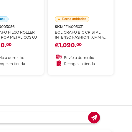
tock
Pocas unidades
14003056
SKU:
1214005031
AFO FILGO ROLLER
BOLIGRAFO BIC CRISTAL
L POP METALICOS 6U
INTENSO FASHION 1.6MM 4U
COLORES
90.
₡1,090.
00
00
ío a domicilio
Envío a domicilio
oge en tienda
Recoge en tienda
ñadir al carrito
coger en tienda
Recoger en tienda