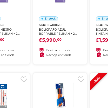
En stock
En s
615
SKU:
1214001610
SKU:
12
 NEGRO
BOLIGRAFO AZUL
BOLIGR
ELIKAN + 2
BORRABLE PELIKAN + 2
TINTA N
REPUESTOS
₡5,990.
₡1,59
00
00
 domicilio
Envío a domicilio
Env
 en tienda
Recoge en tienda
Rec
 al carrito
Añadir al carrito
A
r en tienda
Recoger en tienda
Re
-20%