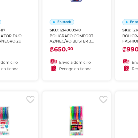
En stock
En s
117
SKU:
1214000949
SKU:
12
 AZOR DUO
BOLIGRAFO COMFORT
BOLIGR
L/NEGRO 2U
AZ/NEG/RO BLISTER 3
FASHION 1.2
UNIDADES
SURTID
₡650.
₡990
00
 domicilio
Envío a domicilio
Env
 en tienda
Recoge en tienda
Rec
 al carrito
Añadir al carrito
A
r en tienda
Recoger en tienda
Re