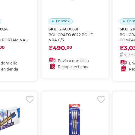
En stock
En s
0924
SKU:
1214000681
SKU:
12
BOLIGRAFO 6822 BOL F
BOLIGR
+PORTAMINA
NRA C/3
COMPACT
LVER ROSA
MINA 0
₡490.
₡3,0
00
00
₡3,79
0
Envío a domicilio
 domicilio
Env
Recoge en tienda
 en tienda
Rec
Añadir al carrito
 al carrito
A
Recoger en tienda
r en tienda
Re