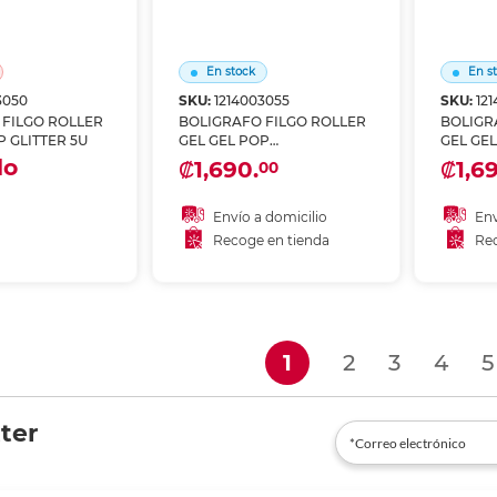
En stock
En s
3050
SKU:
1214003055
SKU:
12
 FILGO ROLLER
BOLIGRAFO FILGO ROLLER
BOLIGR
P GLITTER 5U
GEL GEL POP
GEL GE
FLOURECENTES 6U
do
₡1,690.
₡1,6
00
 domicilio
Envío a domicilio
Env
 en tienda
Recoge en tienda
Rec
Añadir al carrito
A
gotado
Recoger en tienda
Re
(current)
1
2
3
4
5
ter