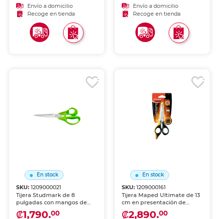
pequeñas. Punta
Mangos ergonómicos. Ideal
Envío a domicilio
Envío a domicilio
redondeada para mayor
para niños zurdos en edad
Recoge en tienda
Recoge en tienda
seguridad. Ideal para
escolar.
proyectos escolares y
manualidades.
En stock
En stock
SKU:
1209000021
SKU:
1209000161
Tijera Studmark de 8
Tijera Maped Ultimate de 13
pulgadas con mangos de
cm en presentación de
colores surtidos. Hojas de
blíster. Línea premium con
₡1,790.
₡2,890.
00
00
acero inoxidable para cortes
hojas de acero inoxidable de