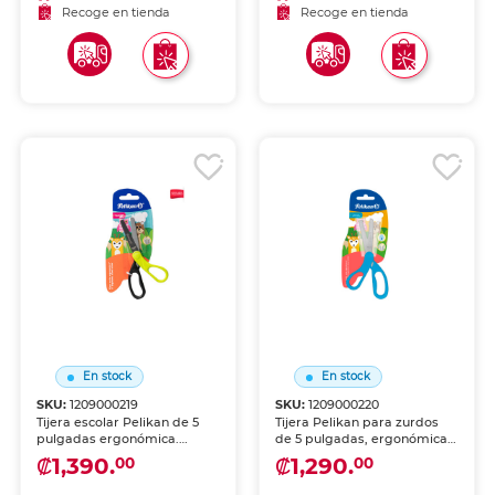
compacto ideal para manos
Recoge en tienda
Recoge en tienda
pequeñas. Perfecta para
proyectos escolares y
manualidades.
En stock
En stock
SKU:
1209000219
SKU:
1209000220
Tijera escolar Pelikan de 5
Tijera Pelikan para zurdos
pulgadas ergonómica.
de 5 pulgadas, ergonómica.
Diseñada para niños con
Diseño especial con hojas
₡1,390.
₡1,290.
00
00
mangos ergonómicos
invertidas para uso cómodo
adaptados a manos
por personas zurdas.