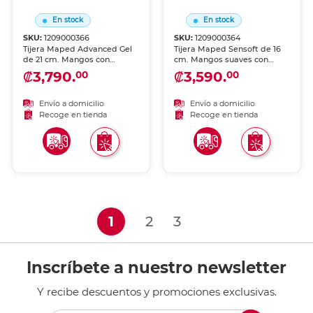
En stock
En stock
SKU:
1209000366
SKU:
1209000364
Tijera Maped Advanced Gel
Tijera Maped Sensoft de 16
de 21 cm. Mangos con
cm. Mangos suaves con
insertos de gel para agarre
almohadillas de gel SIM
₡3,790.
₡3,590.
00
00
cómodo y antideslizante.
(Soft Inside Material) para
Hojas de acero inoxidable de
máxima comodidad. Hojas
mayor tamaño para cortes
de acero inoxidable. Tamaño
Envío a domicilio
Envío a domicilio
amplios. Ideal para oficina y
intermedio versátil. Ideal
Recoge en tienda
Recoge en tienda
manualidades.
para escuela y oficina.
(current)
1
2
3
Inscríbete a nuestro newsletter
Y recibe descuentos y promociones exclusivas.