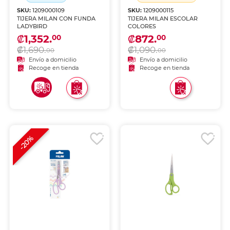
SKU:
1209000109
SKU:
1209000115
TIJERA MILAN CON FUNDA
TIJERA MILAN ESCOLAR
LADYBIRD
COLORES
₡1,352.
₡872.
00
00
₡1,690.
₡1,090.
00
00
Envío a domicilio
Envío a domicilio
Recoge en tienda
Recoge en tienda
-20%