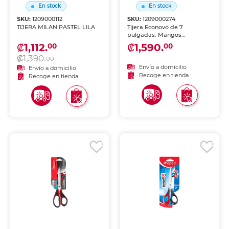
En stock
En stock
SKU:
1209000112
SKU:
1209000274
TIJERA MILAN PASTEL LILA
Tijera Econovo de 7
pulgadas. Mangos
fabricados con 100% plástico
₡1,112.
₡1,590.
00
00
reciclado. Hojas de acero
₡1,390.
inoxidable para cortes
00
limpios. Línea eco-amigable.
Envío a domicilio
Envío a domicilio
Ideal para oficina y uso
Recoge en tienda
Recoge en tienda
diario.