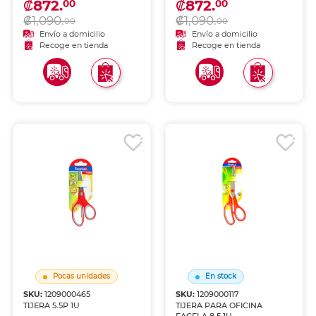
₡872.
₡872.
00
00
₡1,090.
₡1,090.
00
00
Envío a domicilio
Envío a domicilio
Recoge en tienda
Recoge en tienda
Pocas unidades
En stock
SKU:
1209000465
SKU:
1209000117
TIJERA 5.5P 1U
TIJERA PARA OFICINA