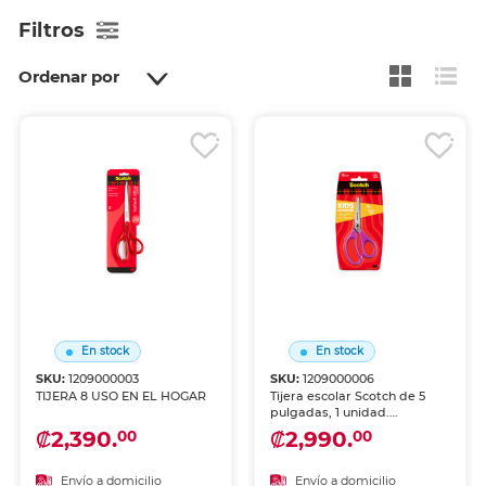
Filtros
Ordenar por
En stock
En stock
SKU:
1209000003
SKU:
1209000006
TIJERA 8 USO EN EL HOGAR
Tijera escolar Scotch de 5
pulgadas, 1 unidad.
Diseñada especialmente
₡2,390.
₡2,990.
00
00
para niños en edad escolar,
con punta redondeada para
mayor seguridad. Tamaño
Envío a domicilio
Envío a domicilio