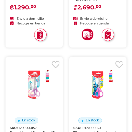
FACELA 8.5 1U
₡1,290.
₡2,690.
00
00
Envío a domicilio
Envío a domicilio
Recoge en tienda
Recoge en tienda
En stock
En stock
SKU:
1209000157
SKU:
1209000160