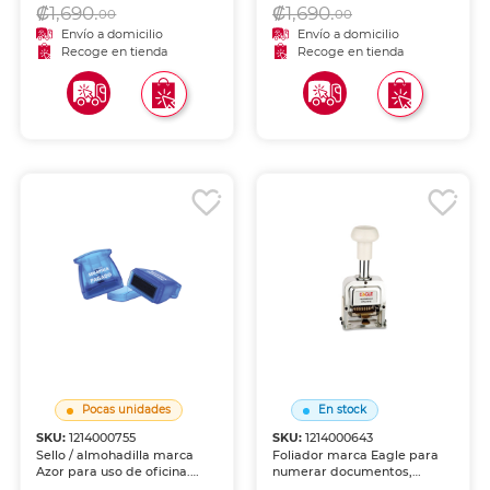
₡1,690.
₡1,690.
instrumento favorito con la
instrumento favorito con la
00
00
misma calidad de escritura.
misma calidad de escritura.
Envío a domicilio
Envío a domicilio
Recoge en tienda
Recoge en tienda
Pocas unidades
En stock
SKU:
1214000755
SKU:
1214000643
Sello / almohadilla marca
Foliador marca Eagle para
Azor para uso de oficina.
numerar documentos,
Marcado limpio y nítido
comprobantes y