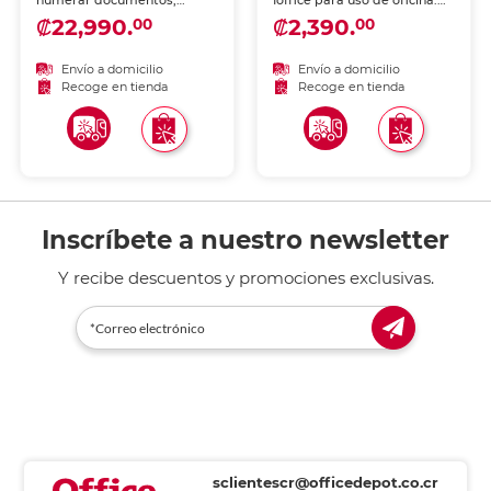
numerar documentos,
Ioffice para uso de oficina.
comprobantes y
Marcado limpio y nítido
₡22,990.
₡2,390.
00
00
formularios. Mecanismo de
sobre papel, ideal para
avance confiable y marca
validar documentos y
nítida.
procesos administrativos.
Envío a domicilio
Envío a domicilio
Recoge en tienda
Recoge en tienda
Inscríbete a nuestro newsletter
Y recibe descuentos y promociones exclusivas.
sclientescr@officedepot.co.cr