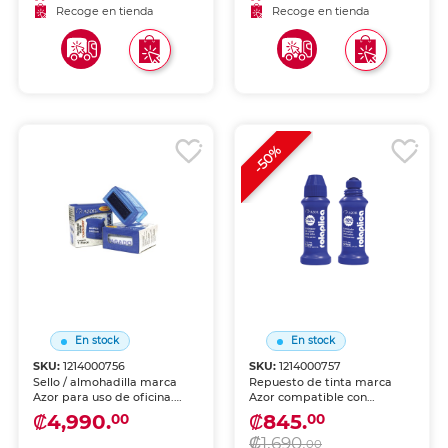
Recoge en tienda
Recoge en tienda
-50%
En stock
En stock
SKU:
1214000756
SKU:
1214000757
Sello / almohadilla marca
Repuesto de tinta marca
Azor para uso de oficina.
Azor compatible con
Marcado limpio y nítido
bolígrafos y rollerballs
₡4,990.
₡845.
00
00
sobre papel, ideal para
originales. Mantén tu
₡1,690.
validar documentos y
instrumento favorito con la
00