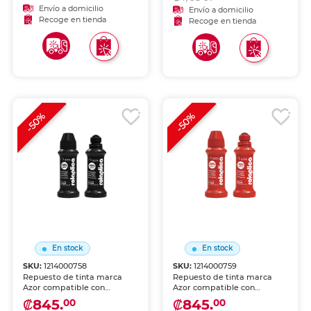
procesos administrativos.
misma calidad de escritura.
Envío a domicilio
Envío a domicilio
Recoge en tienda
Recoge en tienda
-50%
-50%
En stock
En stock
SKU:
1214000758
SKU:
1214000759
Repuesto de tinta marca
Repuesto de tinta marca
Azor compatible con
Azor compatible con
bolígrafos y rollerballs
bolígrafos y rollerballs
₡845.
₡845.
00
00
originales. Mantén tu
originales. Mantén tu