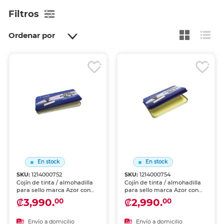
Filtros
Ordenar por
En stock
En stock
SKU:
1214000752
SKU:
1214000754
Cojín de tinta / almohadilla
Cojín de tinta / almohadilla
para sello marca Azor con
para sello marca Azor con
buena absorción y marcado
buena absorción y marcado
₡3,990.
₡2,990.
00
00
limpio. Indispensable para
limpio. Indispensable para
sellos manuales en oficina.
sellos manuales en oficina.
Envío a domicilio
Envío a domicilio