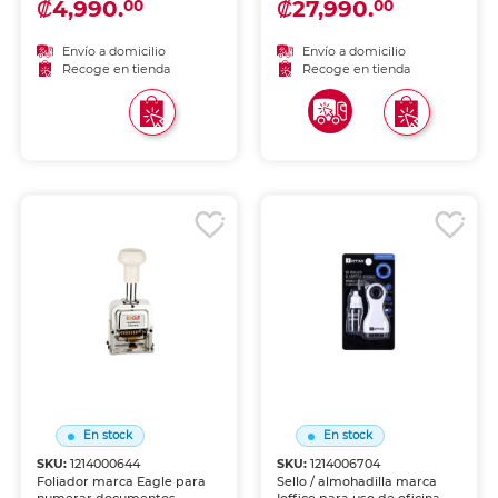
₡4,990.
₡27,990.
00
00
sobre papel, ideal para
formularios. Mecanismo de
validar documentos y
avance confiable y marca
procesos administrativos.
nítida.
Envío a domicilio
Envío a domicilio
Recoge en tienda
Recoge en tienda
En stock
En stock
SKU:
1214000644
SKU:
1214006704
Foliador marca Eagle para
Sello / almohadilla marca