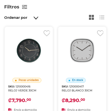
Filtros
Ordenar por
Pocas unidades
En stock
SKU:
1210000416
SKU:
1210000417
RELOJ VERDE 30CM
RELOJ BLANCO 30CM
₡7,790.
₡8,290.
00
00
Envío a domicilio
Envío a domicilio