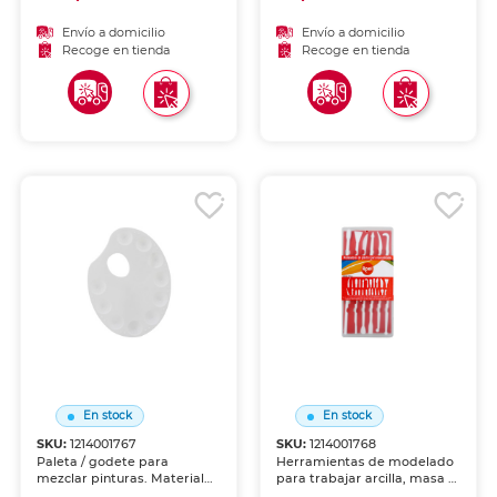
manualidades. Formulado
para potenciar el
Envío a domicilio
Envío a domicilio
rendimiento de tus pinturas.
Recoge en tienda
Recoge en tienda
En stock
En stock
SKU:
1214001767
SKU:
1214001768
Paleta / godete para
Herramientas de modelado
mezclar pinturas. Material
para trabajar arcilla, masa y
resistente y fácil de limpiar,
pasta. Puntas de diferentes