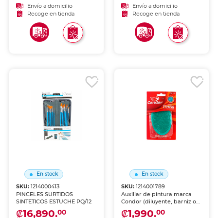
Envío a domicilio
Envío a domicilio
Recoge en tienda
Recoge en tienda
En stock
En stock
SKU:
1214000413
SKU:
1214001789
PINCELES SURTIDOS
Auxiliar de pintura marca
SINTETICOS ESTUCHE PQ/12
Condor (diluyente, barniz o
medio) para acabados
₡16,890.
₡1,990.
00
00
profesionales en arte y