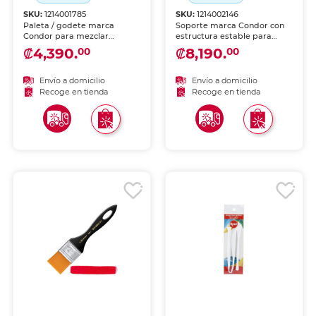
SKU:
1214001785
SKU:
1214002146
Paleta / godete marca
Soporte marca Condor con
Condor para mezclar
estructura estable para
pinturas. Material resistente
sostener libros, dispositivos
₡4,390.
₡8,190.
00
00
y fácil de limpiar, ideal para
o materiales. Diseño
acuarela, acrílico y óleo.
práctico para escritorio o
estudio.
Envío a domicilio
Envío a domicilio
Recoge en tienda
Recoge en tienda