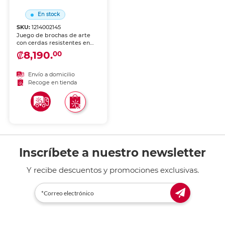
En stock
SKU:
1214002145
Juego de brochas de arte
con cerdas resistentes en
distintos tamaños. Aptas
₡8,190.
00
para pintura, manualidades
y trabajos de acabado
artístico.
Envío a domicilio
Recoge en tienda
Inscríbete a nuestro newsletter
Y recibe descuentos y promociones exclusivas.