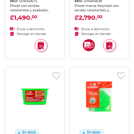
SKU:
1214002675
SKU:
1214004638
Pincel con cerdas
Pincel marca Keyroad con
resistentes y acabado
cerdas resistentes y
uniforme. Apto para
acabado uniforme. Apto
₡1,490.
₡2,790.
00
00
acuarela, acrílico, óleo y
para acuarela, acrílico, óleo y
técnicas mixtas en arte y
técnicas mixtas en arte y
manualidades.
manualidades.
Envío a domicilio
Envío a domicilio
Recoge en tienda
Recoge en tienda
En stock
En stock