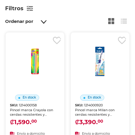
Filtros
Ordenar por
En stock
En stock
SKU:
1214000158
SKU:
1214000920
Pincel marca Crayola con
Pincel marca Milan con
cerdas resistentes y
cerdas resistentes y
acabado uniforme. Apto
acabado uniforme. Apto
₡1,590.
₡3,390.
00
00
para acuarela, acrílico, óleo y
para acuarela, acrílico, óleo y
técnicas mixtas en arte y
técnicas mixtas en arte y
manualidades.
manualidades.
Envío a domicilio
Envío a domicilio