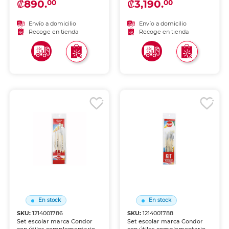
₡890.
₡3,190.
00
00
ideal para acuarela, acrílico y
formas para crear detalles y
óleo.
texturas con precisión.
Envío a domicilio
Envío a domicilio
Recoge en tienda
Recoge en tienda
En stock
En stock
SKU:
1214001786
SKU:
1214001788
Set escolar marca Condor
Set escolar marca Condor