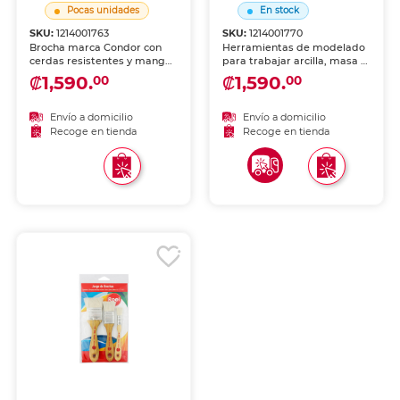
Pocas unidades
En stock
SKU:
1214001763
SKU:
1214001770
Brocha marca Condor con
Herramientas de modelado
cerdas resistentes y mango
para trabajar arcilla, masa y
cómodo. Apta para pintura,
pasta. Puntas de diferentes
₡1,590.
₡1,590.
00
00
manualidades y trabajos de
formas para crear detalles y
acabado.
texturas con precisión.
Envío a domicilio
Envío a domicilio
Recoge en tienda
Recoge en tienda