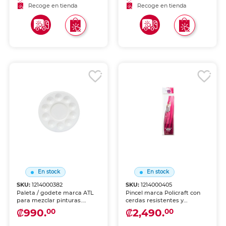
Recoge en tienda
Recoge en tienda
En stock
En stock
SKU:
1214000382
SKU:
1214000405
Paleta / godete marca ATL
Pincel marca Policraft con
para mezclar pinturas.
cerdas resistentes y
Material resistente y fácil de
acabado uniforme. Apto
₡990.
₡2,490.
00
00
limpiar, ideal para acuarela,
para acuarela, acrílico, óleo y
acrílico y óleo.
técnicas mixtas.