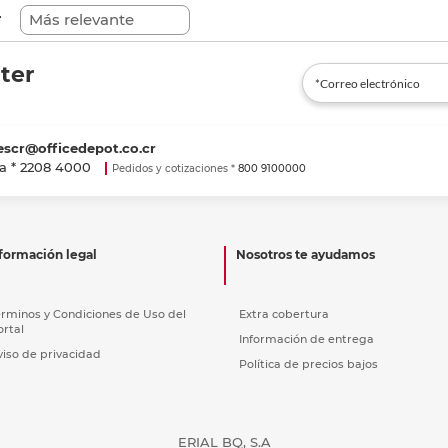
nkjet y láser
Ver más
Ver más
Ver más
Ver m
Ver m
Ver m
Ver m
r
para carpeta
Ver más
ter
escr@officedepot.co.cr
a *
2208 4000
Pedidos y cotizaciones *
800 9100000
formación legal
Nosotros te ayudamos
érminos y Condiciones de Uso del
Extra cobertura
ortal
Información de entrega
viso de privacidad
Política de precios bajos
ERIAL BQ, S.A