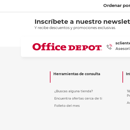
Etiquetas i
Ordenar po
Refuerzos 
Inscríbete a nuestro newslet
Y recibe descuentos y promociones exclusivas.
sclient
Asesorí
Herramientas de consulta
In
¿Buscas alguna tienda?
T
P
Encuentra ofertas cerca de ti
A
Folleto del mes