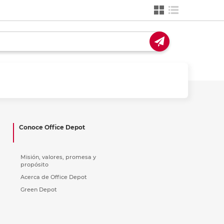
ás
ás
ás
ás
Conoce Office Depot
Misión, valores, promesa y
propósito
Acerca de Office Depot
Green Depot