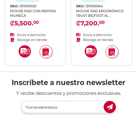
SKU:
1311000130
SKU:
1311000164
MOUSE PAD CON REPOSA
MOUSE PAD ERGONÓMICO
MUNECA
TRUST BIGFOOT XL
ANTIDESLIZANTE Y
₡5,500.
₡7,200.
00
00
ESPACIOSO NEGRO
Envío a domicilio
Envío a domicilio
Recoge en tienda
Recoge en tienda
Inscríbete a nuestro newsletter
Y recibe descuentos y promociones exclusivas.