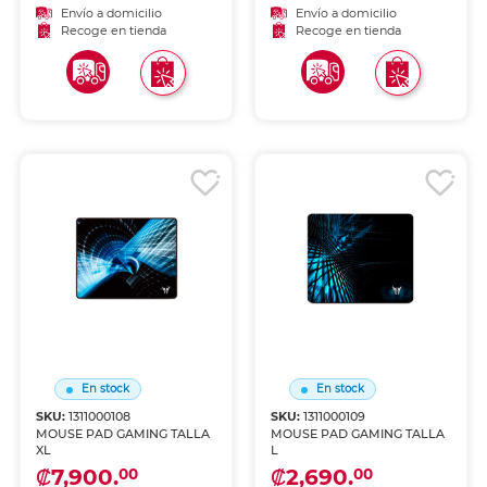
Envío a domicilio
Envío a domicilio
Recoge en tienda
Recoge en tienda
En stock
En stock
SKU:
1311000108
SKU:
1311000109
MOUSE PAD GAMING TALLA
MOUSE PAD GAMING TALLA
XL
L
₡7,900.
₡2,690.
00
00