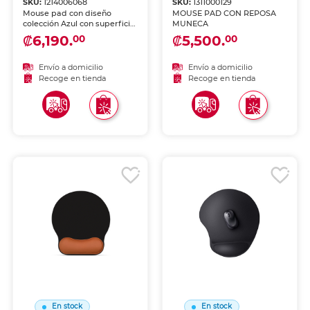
SKU:
1214006068
SKU:
1311000129
Mouse pad con diseño
MOUSE PAD CON REPOSA
colección Azul con superficie
MUNECA
suave para movimiento
₡6,190.
₡5,500.
00
00
preciso del mouse. Base
antideslizante y diseño
atractivo para escritorio.
Envío a domicilio
Envío a domicilio
Recoge en tienda
Recoge en tienda
En stock
En stock