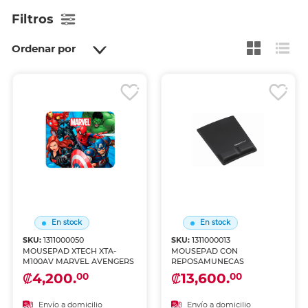
Filtros
Ordenar por
En stock
En stock
SKU:
1311000050
SKU:
1311000013
MOUSEPAD XTECH XTA-
MOUSEPAD CON
M100AV MARVEL AVENGERS
REPOSAMUNECAS
₡4,200.
₡13,600.
00
00
Envío a domicilio
Envío a domicilio