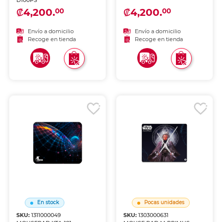
D100PS
₡4,200.
₡4,200.
00
00
Envío a domicilio
Envío a domicilio
Recoge en tienda
Recoge en tienda
En stock
Pocas unidades
SKU:
1311000049
SKU:
1303000631