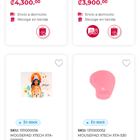
₡4,300.
₡3,900.
00
00
Envío a domicilio
Envío a domicilio
Recoge en tienda
Recoge en tienda
En stock
En stock
SKU:
1311000056
SKU:
1311000052
MOUSEPAD XTECH XTA-
MOUSEPAD XTECH XTA-530