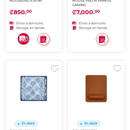
MOUSEPAD XTA-181
MOUSE PAD M PRIMUS
GAMING
₡850.
₡7,000.
00
00
Envío a domicilio
Envío a domicilio
Recoge en tienda
Recoge en tienda
En stock
En stock