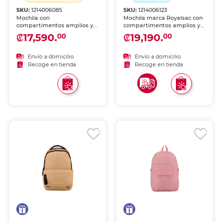
SKU:
1214006085
SKU:
1214006123
Mochila con
Mochila marca Royalsac con
compartimentos amplios y
compartimentos amplios y
diseño cómodo. Tirantes
diseño cómodo. Tirantes
₡17,590.
₡19,190.
00
00
acolchados y materiales
acolchados y materiales
resistentes para uso diario
resistentes, ideal para
en escuela.
escuela, viaje o uso diario.
Envío a domicilio
Envío a domicilio
Recoge en tienda
Recoge en tienda