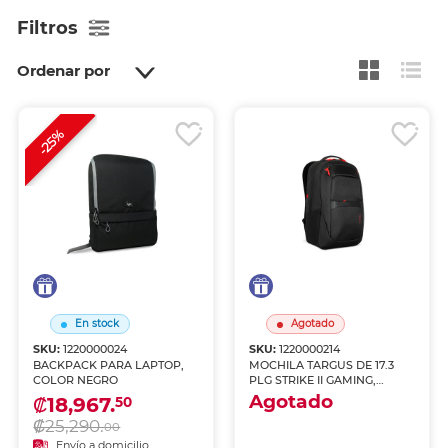
Filtros
Ordenar por
-25%
En stock
Agotado
SKU:
1220000024
SKU:
1220000214
BACKPACK PARA LAPTOP,
MOCHILA TARGUS DE 17.3
COLOR NEGRO
PLG STRIKE II GAMING,
NEGRO
Agotado
₡18,967.
50
₡25,290.
00
Envío a domicilio
Envío a domicilio