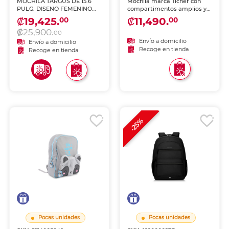
MOCHILA TARGUS DE 15.6
Mochila marca Ticher con
PULG. DISENO FEMENINO
compartimentos amplios y
OCTAVE II, PURPURA
diseño cómodo. Tirantes
₡19,425.
₡11,490.
00
00
acolchados y materiales
₡25,900.
resistentes, ideal para
00
escuela, viaje o uso diario.
Envío a domicilio
Envío a domicilio
Recoge en tienda
Recoge en tienda
-25%
Pocas unidades
Pocas unidades