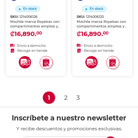
En stock
En stock
SKU:
1214006126
SKU:
1214006125
Mochila marca Royalsac con
Mochila marca Royalsac con
compartimentos amplios y
compartimentos amplios y
diseño cómodo. Tirantes
diseño cómodo. Tirantes
₡16,890.
₡16,890.
00
00
acolchados y materiales
acolchados y materiales
resistentes, ideal para
resistentes, ideal para
escuela, viaje o uso diario.
escuela, viaje o uso diario.
Envío a domicilio
Envío a domicilio
Recoge en tienda
Recoge en tienda
(current)
1
2
3
Inscríbete a nuestro newsletter
Y recibe descuentos y promociones exclusivas.