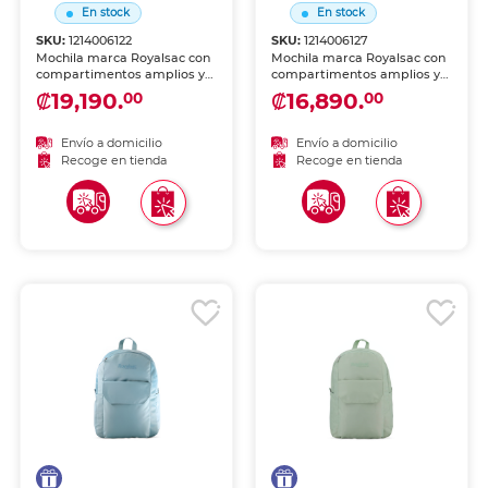
En stock
En stock
SKU:
1214006122
SKU:
1214006127
Mochila marca Royalsac con
Mochila marca Royalsac con
compartimentos amplios y
compartimentos amplios y
diseño cómodo. Tirantes
diseño cómodo. Tirantes
₡19,190.
₡16,890.
00
00
acolchados y materiales
acolchados y materiales
resistentes, ideal para
resistentes, ideal para
escuela, viaje o uso diario.
escuela, viaje o uso diario.
Envío a domicilio
Envío a domicilio
Recoge en tienda
Recoge en tienda