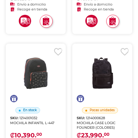
Envío a domicilio
Envío a domicilio
Recoge en tienda
Recoge en tienda
En stock
Pocas unidades
SKU:
1214001032
SKU:
1214000628
MOCHILA INFANTIL L-447
MOCHILA CASE LOGIC
FOUNDER (COLORES)
₡10,390.
₡23,990.
00
00