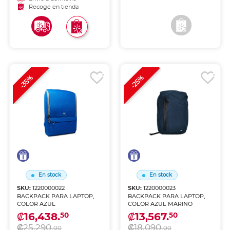
Recoge en tienda
Recoge en tienda
-35%
-25%
En stock
En stock
SKU:
1220000022
SKU:
1220000023
BACKPACK PARA LAPTOP,
BACKPACK PARA LAPTOP,
COLOR AZUL
COLOR AZUL MARINO
₡16,438.
₡13,567.
50
50
₡25,290.
₡18,090.
00
00