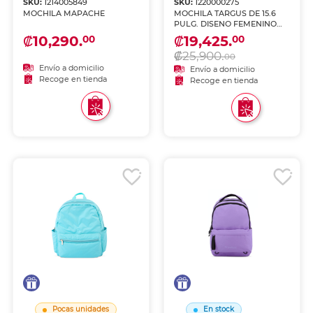
SKU:
1214005849
SKU:
1220000275
MOCHILA MAPACHE
MOCHILA TARGUS DE 15.6
PULG. DISENO FEMENINO
OCTAVE II, NEGRO
₡10,290.
₡19,425.
00
00
₡25,900.
00
Envío a domicilio
Envío a domicilio
Recoge en tienda
Recoge en tienda
Pocas unidades
En stock