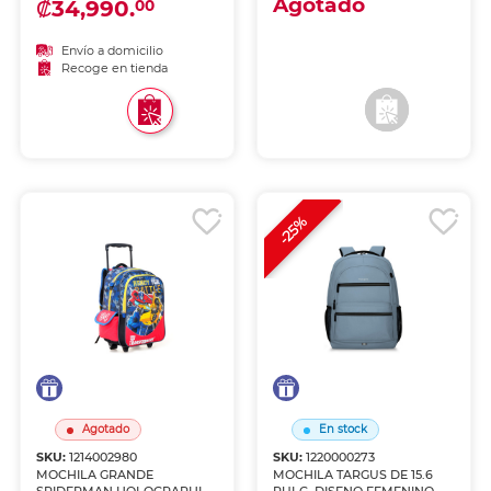
Agotado
₡34,990.
00
Envío a domicilio
Envío a domicilio
Recoge en tienda
Recoge en tienda
-25%
Agotado
En stock
SKU:
1214002980
SKU:
1220000273
MOCHILA GRANDE
MOCHILA TARGUS DE 15.6