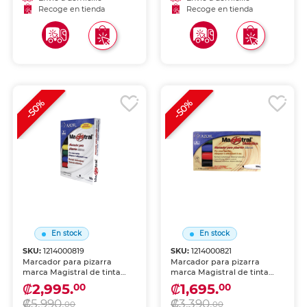
sin dejar residuos.
sin dejar residuos.
Recoge en tienda
Recoge en tienda
-50%
-50%
En stock
En stock
SKU:
1214000819
SKU:
1214000821
Marcador para pizarra
Marcador para pizarra
marca Magistral de tinta
marca Magistral de tinta
borrable en seco. Trazo
borrable en seco. Trazo
₡2,995.
₡1,695.
00
00
nítido y colores vibrantes
nítido y colores vibrantes
₡5,990.
₡3,390.
para presentaciones, aulas y
para presentaciones, aulas y
00
00