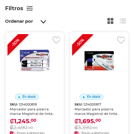
Filtros
Ordenar por
-50%
-50%
En stock
En stock
SKU:
1214000818
SKU:
1214000817
Marcador para pizarra
Marcador para pizarra
marca Magistral de tinta
marca Magistral de tinta
borrable en seco. Trazo
borrable en seco. Trazo
₡1,245.
₡1,695.
00
00
nítido y colores vibrantes
nítido y colores vibrantes
₡2,490.
₡3,390.
para presentaciones, aulas y
para presentaciones, aulas y
00
00
oficinas. Se borra fácilmente
oficinas. Se borra fácilmente
Envío a domicilio
Envío a domicilio