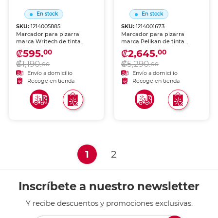
En stock
En stock
SKU:
1214005885
SKU:
1214001673
Marcador para pizarra
Marcador para pizarra
marca Writech de tinta
marca Pelikan de tinta
borrable en seco. Trazo
borrable en seco. Trazo
₡595.
₡2,645.
00
00
nítido y colores vibrantes
nítido y colores vibrantes
₡1,190.
₡5,290.
para presentaciones, aulas y
para presentaciones, aulas y
00
00
oficinas. Se borra fácilmente
oficinas. Se borra fácilmente
Envío a domicilio
Envío a domicilio
sin dejar residuos.
sin dejar residuos.
Recoge en tienda
Recoge en tienda
(current)
1
2
Inscríbete a nuestro newsletter
Y recibe descuentos y promociones exclusivas.