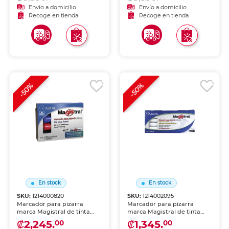
oficinas. Se borra fácilmente
oficinas. Se borra fácilmente
Envío a domicilio
Envío a domicilio
sin dejar residuos.
sin dejar residuos.
Recoge en tienda
Recoge en tienda
-50%
-50%
En stock
En stock
SKU:
1214000820
SKU:
1214002095
Marcador para pizarra
Marcador para pizarra
marca Magistral de tinta
marca Magistral de tinta
borrable en seco. Trazo
borrable en seco. Trazo
₡2,245.
₡1,345.
00
00
nítido y colores vibrantes
nítido y colores vibrantes