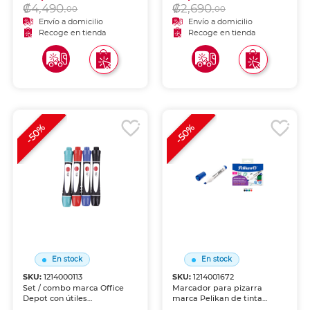
₡4,490.
₡2,690.
para presentaciones, aulas y
para presentaciones, aulas y
00
00
oficinas. Se borra fácilmente
oficinas. Se borra fácilmente
Envío a domicilio
Envío a domicilio
sin dejar residuos.
sin dejar residuos.
Recoge en tienda
Recoge en tienda
-50%
-50%
En stock
En stock
SKU:
1214000113
SKU:
1214001672
Set / combo marca Office
Marcador para pizarra
Depot con útiles
marca Pelikan de tinta
complementarios listos para
borrable en seco. Trazo