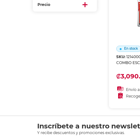
Etiquetas i
Precio
Refuerzos 
En stock
SKU:
121400
COMBO ESC
₡3,090
Envío a
Recoge
Añadir
Recoge
Inscríbete a nuestro newslet
Y recibe descuentos y promociones exclusivas.