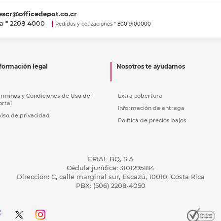
escr@officedepot.co.cr
a *
2208 4000
Pedidos y cotizaciones *
800 9100000
formación legal
Nosotros te ayudamos
érminos y Condiciones de Uso del
Extra cobertura
ortal
Información de entrega
viso de privacidad
Política de precios bajos
ERIAL BQ, S.A
Cédula jurídica: 3101295184
Dirección: C, calle marginal sur, Escazú, 10010, Costa Rica
PBX: (506) 2208-4050