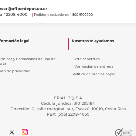
escr@officedepot.co.cr
a *
2208 4000
Pedidos y cotizaciones *
800 9100000
formación legal
Nosotros te ayudamos
érminos y Condiciones de Uso del
Extra cobertura
ortal
Información de entrega
viso de privacidad
Política de precios bajos
ERIAL BQ, S.A
Cédula jurídica: 3101295184
Dirección: C, calle marginal sur, Escazú, 10010, Costa Rica
PBX: (506) 2208-4050