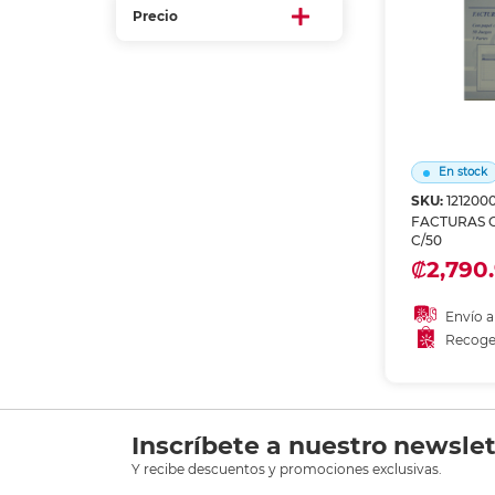
Etiquetas i
Precio
Refuerzos 
En stock
SKU:
121200
FACTURAS 
C/50
₡2,790.
Envío a
Recoge
Añadir
Recoge
Inscríbete a nuestro newslet
Y recibe descuentos y promociones exclusivas.