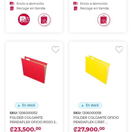
Envío a domicilio
Envío a domicilio
Recoge en tienda
Recoge en tienda
En stock
En stock
SKU:
1206000052
SKU:
1206000058
FOLDER COLGANTE
FOLDER COLGANTE OFICIO
PENDAFLEX OFICIO ROJO 25
PENDAFLEX C/REF.
U
AMARILLO 25 U
₡23,500.
₡27,900.
00
00