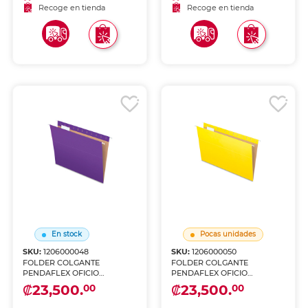
Recoge en tienda
Recoge en tienda
En stock
Pocas unidades
SKU:
1206000048
SKU:
1206000050
FOLDER COLGANTE
FOLDER COLGANTE
PENDAFLEX OFICIO
PENDAFLEX OFICIO
MORADO 25 U
AMARILLO 25 U
₡23,500.
₡23,500.
00
00