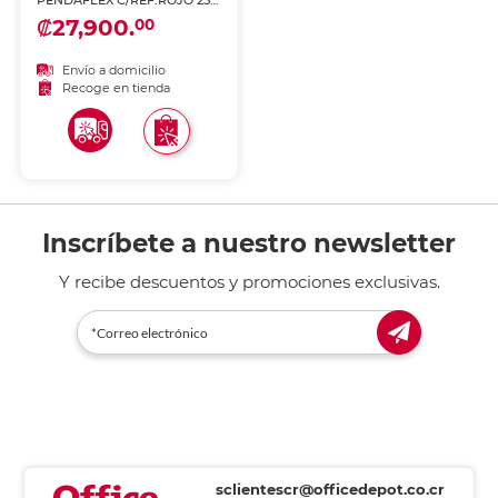
PENDAFLEX C/REF.ROJO 25
U
₡27,900.
00
Envío a domicilio
Recoge en tienda
Inscríbete a nuestro newsletter
Y recibe descuentos y promociones exclusivas.
sclientescr@officedepot.co.cr