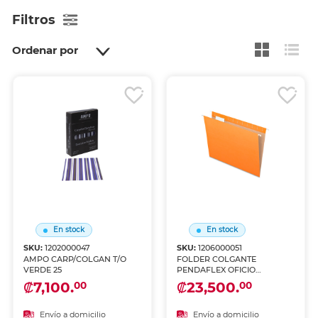
Filtros
Ordenar por
En stock
En stock
SKU:
1202000047
SKU:
1206000051
AMPO CARP/COLGAN T/O
FOLDER COLGANTE
VERDE 25
PENDAFLEX OFICIO
NARANJA 25 U
₡7,100.
₡23,500.
00
00
Envío a domicilio
Envío a domicilio