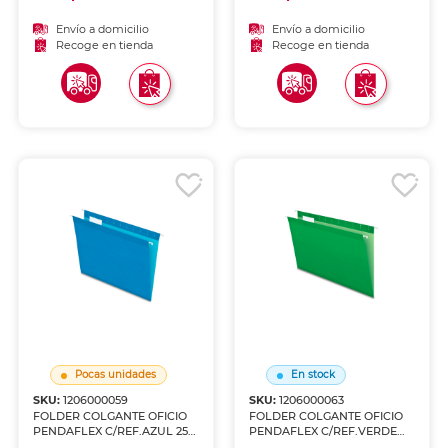
Envío a domicilio
Envío a domicilio
Recoge en tienda
Recoge en tienda
Pocas unidades
En stock
SKU:
1206000059
SKU:
1206000063
FOLDER COLGANTE OFICIO
FOLDER COLGANTE OFICIO
PENDAFLEX C/REF.AZUL 25
PENDAFLEX C/REF.VERDE
U
BRILLANTE 25 U