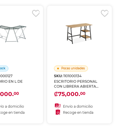
coger en tienda
Recoger en tienda
tock
Pocas unidades
1000127
SKU:
1101000134
RIO EN L DE
ESCRITORIO PERSONAL
CON LIBRERA ABIERTA
VINTAGE
,000.
₡75,000.
00
00
ío a domicilio
Envío a domicilio
oge en tienda
Recoge en tienda
ñadir al carrito