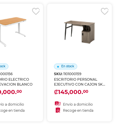
coger en tienda
Recoger en tienda
tock
En stock
1000156
SKU:
1101000159
ORIO ELECTRICO
ESCRITORIO PERSONAL
EVACION BLANCO
EJECUTIVO CON CAJON SKY
DESKS
,000.
₡145,000.
00
00
ío a domicilio
Envío a domicilio
oge en tienda
Recoge en tienda
ñadir al carrito
Añadir al carrito
coger en tienda
Recoger en tienda