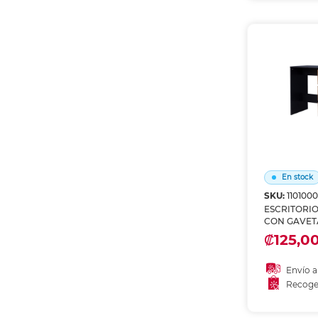
Recoge
En stock
SKU:
110100
ESCRITORI
CON GAVET
ROBLE 4TU
₡125,0
Envío a
Recoge
Añadir