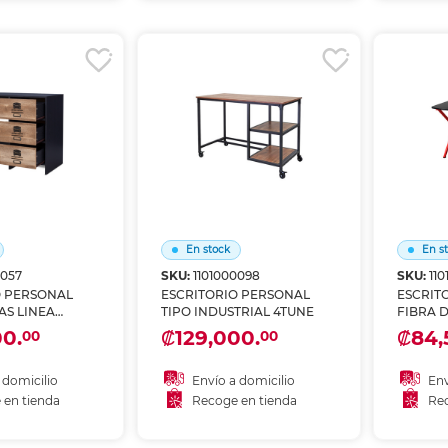
r en tienda
Recoger en tienda
Re
En stock
En s
0057
SKU:
1101000098
SKU:
110
O PERSONAL
ESCRITORIO PERSONAL
ESCRIT
AS LINEA
TIPO INDUSTRIAL 4TUNE
FIBRA 
NE
00.
₡129,000.
₡84,
00
00
 domicilio
Envío a domicilio
Env
 en tienda
Recoge en tienda
Rec
 al carrito
Añadir al carrito
A