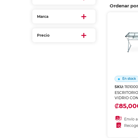
Etiquetas i
Ordenar po
Refuerzos 
Marca
Precio
En stock
SKU:
110100
ESCRITORI
VIDRIO CO
TECLADO 4
₡85,00
Envío a
Recoge
Añadir