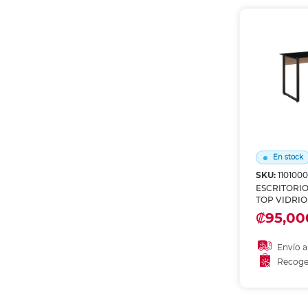
Recoge
En stock
SKU:
1101000
ESCRITORI
TOP VIDRIO
₡95,00
Envío a
Recoge
Añadir
Recoge