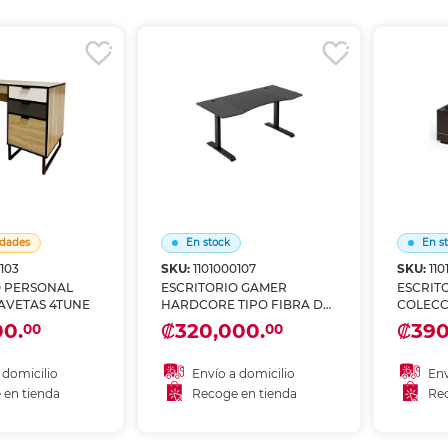
r en tienda
Recoger en tienda
Re
dades
En stock
En s
0103
SKU:
1101000107
SKU:
110
O PERSONAL
ESCRITORIO GAMER
ESCRIT
AVETAS 4TUNE
HARDCORE TIPO FIBRA DE
COLECC
CARBONO 4TUNE
00.
₡320,000.
₡390
00
00
 domicilio
Envío a domicilio
Env
 en tienda
Recoge en tienda
Rec
Añadir al carrito
A