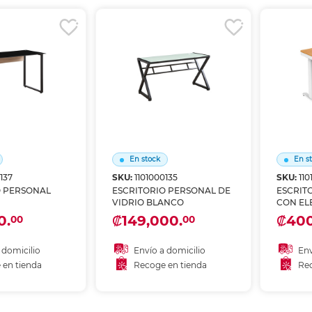
r en tienda
Recoger en tienda
Re
En stock
En s
137
SKU:
1101000135
SKU:
110
O PERSONAL
ESCRITORIO PERSONAL DE
ESCRIT
VIDRIO BLANCO
CON EL
0.
₡149,000.
₡400
00
00
 domicilio
Envío a domicilio
Env
 en tienda
Recoge en tienda
Rec
 al carrito
Añadir al carrito
A
r en tienda
Recoger en tienda
Re