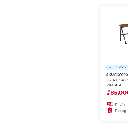
Recoge
En stock
SKU:
110100
ESCRITORI
VINTAGE
₡85,00
Envío a
Recoge
Añadir