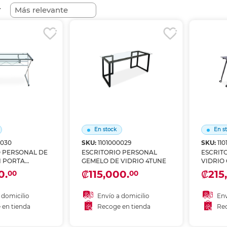
nkjet y láser
Ver más
Ver más
Ver más
Ver m
Ver m
Ver m
Ver m
r
para carpeta
Ver más
En stock
En s
0030
SKU:
1101000029
SKU:
11
O PERSONAL DE
ESCRITORIO PERSONAL
ESCRITO
N PORTA
GEMELO DE VIDRIO 4TUNE
VIDRIO
TUNE
SKY DE
0.
₡115,000.
₡215
00
00
 domicilio
Envío a domicilio
Env
 en tienda
Recoge en tienda
Rec
 al carrito
Añadir al carrito
A