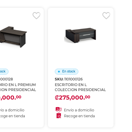
coger en tienda
Recoger en tienda
tock
En stock
1000128
SKU:
1101000126
ORIO EN L PREMIUM
ESCRITORIO EN L
ION PRESIDENCIAL
COLECCION PRESIDENCIAL
,000.
₡275,000.
00
00
ío a domicilio
Envío a domicilio
oge en tienda
Recoge en tienda
ñadir al carrito
Añadir al carrito