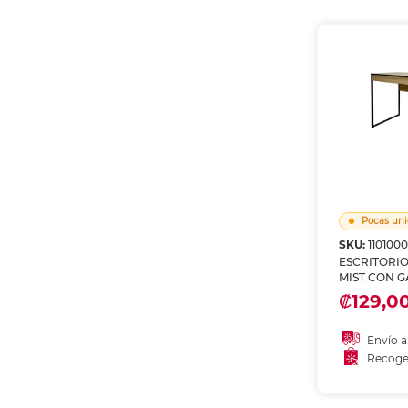
Recoge
Pocas uni
SKU:
110100
ESCRITORI
MIST CON G
₡129,0
Envío a
Recoge