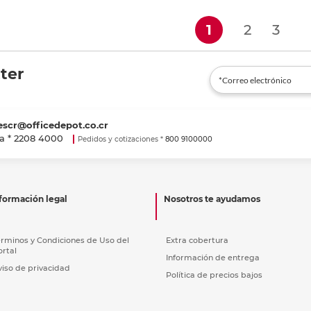
(current)
1
2
3
ter
escr@officedepot.co.cr
a *
2208 4000
Pedidos y cotizaciones *
800 9100000
formación legal
Nosotros te ayudamos
érminos y Condiciones de Uso del
Extra cobertura
ortal
Información de entrega
viso de privacidad
Política de precios bajos