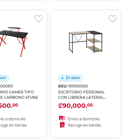
coger en tienda
Recoger en tienda
tock
En stock
1000101
SKU:
1101000100
ORIO GAMER TIPO
ESCRITORIO PERSONAL
DE CARBONO 4TUNE
CON LIBRERA LATERAL
ABIERTA 4TUNE
500.
₡90,000.
00
00
ío a domicilio
Envío a domicilio
oge en tienda
Recoge en tienda
ñadir al carrito
Añadir al carrito