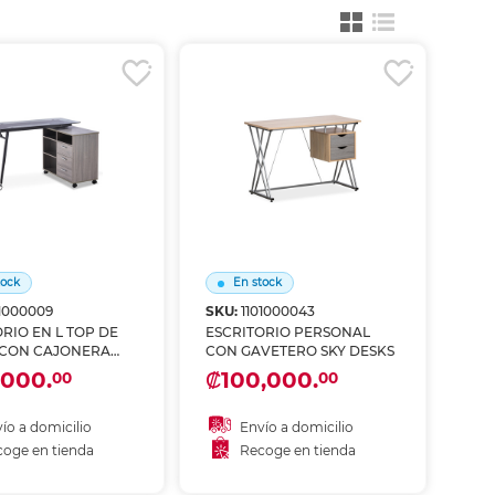
ás
ás
ás
ás
tock
En stock
01000009
SKU:
1101000043
RIO EN L TOP DE
ESCRITORIO PERSONAL
 CON CAJONERA
CON GAVETERO SKY DESKS
SKS
,000.
₡100,000.
00
00
ío a domicilio
Envío a domicilio
oge en tienda
Recoge en tienda
ñadir al carrito
Añadir al carrito