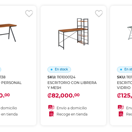
r en tienda
Recoger en tienda
Re
En stock
En s
0138
SKU:
1101000124
SKU:
110
O PERSONAL
ESCRITORIO CON LIBRERA
ESCRITO
Y MESH
VIDRIO
0.
₡82,000.
₡125
00
00
 domicilio
Envío a domicilio
Env
 en tienda
Recoge en tienda
Rec
 al carrito
Añadir al carrito
A