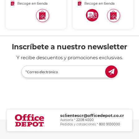
CONTROL REMOTO CON
Recoge en tienda
Recoge en tienda
DISPENSADOR PARA
AROMATERAPIA 3
VELOCIDADES RECARGABLE
USB
Inscríbete a nuestro newsletter
Y recibe descuentos y promociones exclusivas.
sclientescr@officedepot.co.cr
Asesoría *
2208 4000
Pedidos y cotizaciones *
800 9100000