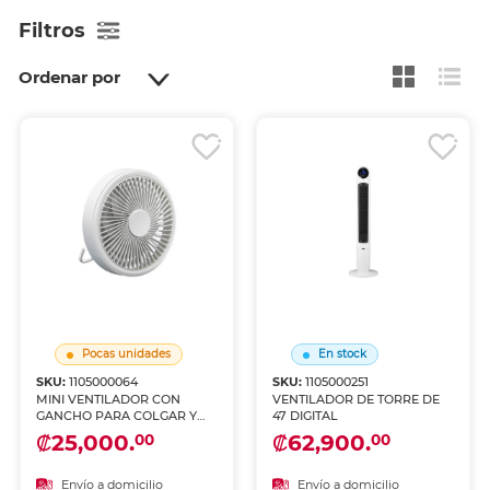
Filtros
Ordenar por
Pocas unidades
En stock
SKU:
1105000064
SKU:
1105000251
MINI VENTILADOR CON
VENTILADOR DE TORRE DE
GANCHO PARA COLGAR Y
47 DIGITAL
BASE PARA MESA
₡25,000.
₡62,900.
00
00
FUNCIONAMIENTO
SILENCIOSO, CON LUZ LED
GRADUABLE INCLUYE
Envío a domicilio
Envío a domicilio