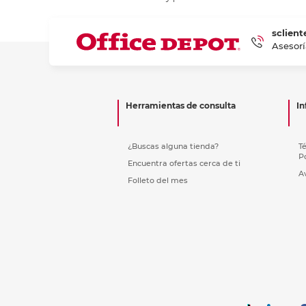
Etiquetas i
Refuerzos 
sclient
Asesorí
Herramientas de consulta
In
¿Buscas alguna tienda?
T
P
Encuentra ofertas cerca de ti
A
Folleto del mes