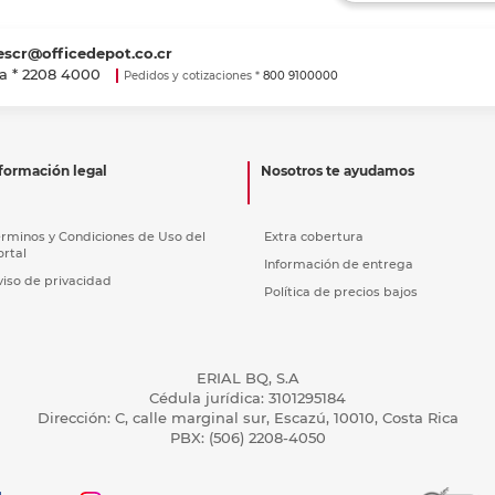
nkjet y láser
Ver más
Ver más
Ver más
Ver m
Ver m
Ver m
Ver m
para carpeta
escr@officedepot.co.cr
Ver más
a *
2208 4000
Pedidos y cotizaciones *
800 9100000
formación legal
Nosotros te ayudamos
érminos y Condiciones de Uso del
Extra cobertura
ortal
Información de entrega
viso de privacidad
Política de precios bajos
ERIAL BQ, S.A
Cédula jurídica: 3101295184
Dirección: C, calle marginal sur, Escazú, 10010, Costa Rica
PBX: (506) 2208-4050