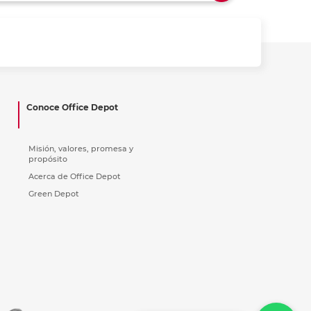
ás
ás
ás
ás
Conoce Office Depot
Misión, valores, promesa y
propósito
Acerca de Office Depot
Green Depot