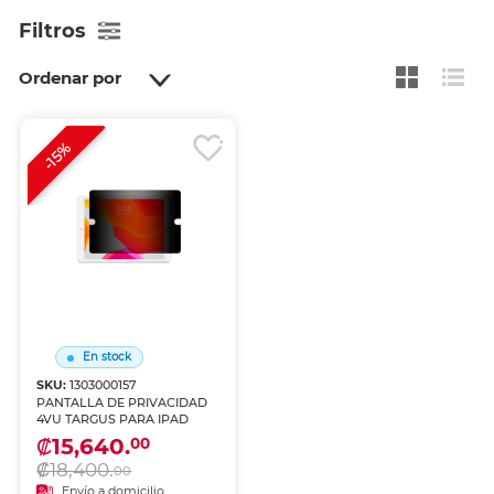
Filtros
Ordenar por
-15%
En stock
SKU:
1303000157
PANTALLA DE PRIVACIDAD
4VU TARGUS PARA IPAD
₡15,640.
00
₡18,400.
00
Envío a domicilio