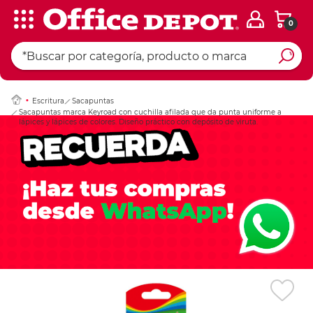
0
Ingresar Codigo Pos
Escritura
Sacapuntas
Sacapuntas marca Keyroad con cuchilla afilada que da punta uniforme a
lápices y lápices de colores. Diseño práctico con depósito de viruta.