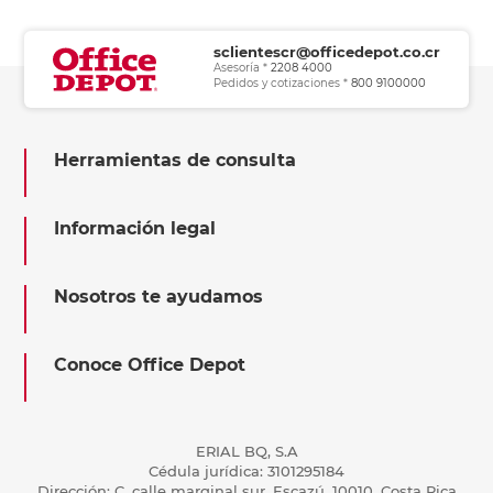
sclientescr@officedepot.co.cr
Asesoría *
2208 4000
Pedidos y cotizaciones *
800 9100000
Herramientas de consulta
Información legal
Nosotros te ayudamos
Conoce Office Depot
ERIAL BQ, S.A
Cédula jurídica: 3101295184
Dirección: C, calle marginal sur, Escazú, 10010, Costa Rica