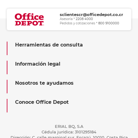
sclientescr@officedepot.co.cr
Asesoría *
2208 4000
Pedidos y cotizaciones *
800 9100000
Herramientas de consulta
Información legal
Nosotros te ayudamos
Conoce Office Depot
ERIAL BQ, S.A
Cédula jurídica: 3101295184
Dirección: C, calle marginal sur, Escazú, 10010, Costa Rica