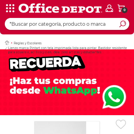
0
Ingresar Codigo Pos
Reglas y Escolares
Lienzo marca Pintart con tela imprimada lista para pintar. Bastidor resistente
para acuarela, acrílico y óleo, ideal para artistas y estudiantes.