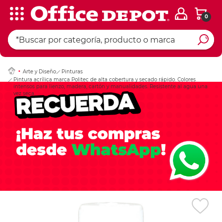
0
Ingresar Codigo Pos
Arte y Diseño
Pinturas
Pintura acrílica marca Politec de alta cobertura y secado rápido. Colores
intensos para lienzo, madera, cartón y manualidades. Resistente al agua una
vez seca.