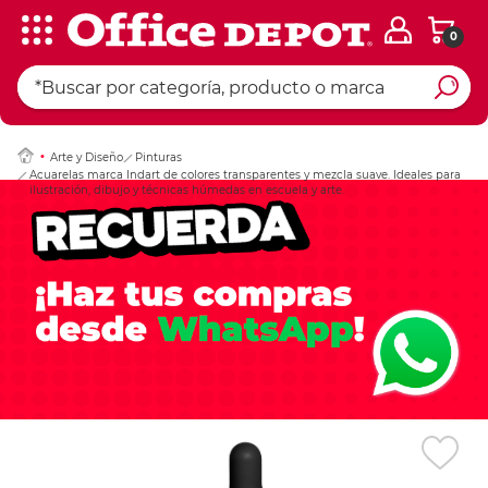
0
Ingresar Codigo Pos
Arte y Diseño
Pinturas
Acuarelas marca Indart de colores transparentes y mezcla suave. Ideales para
ilustración, dibujo y técnicas húmedas en escuela y arte.