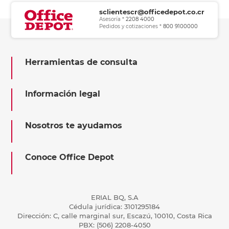
sclientescr@officedepot.co.cr
Asesoría *
2208 4000
Pedidos y cotizaciones *
800 9100000
Herramientas de consulta
Información legal
Nosotros te ayudamos
Conoce Office Depot
ERIAL BQ, S.A
Cédula jurídica: 3101295184
Dirección: C, calle marginal sur, Escazú, 10010, Costa Rica
PBX: (506) 2208-4050