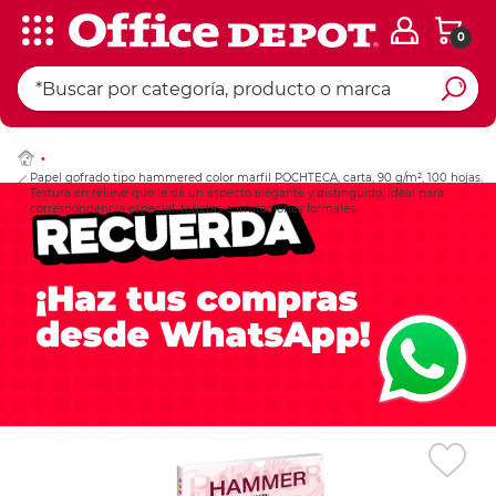
0
Ingresar Codigo Pos
Papel gofrado tipo hammered color marfil POCHTECA, carta, 90 g/m², 100 hojas.
Textura en relieve que le da un aspecto elegante y distinguido. Ideal para
correspondencia especial, tarjetas e invitaciones formales.