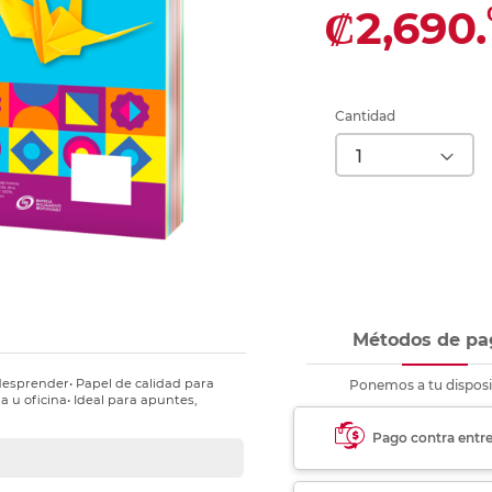
nkjet y láser
₡2,690.
Ver más
Ver más
Ver más
Ver m
Ver m
Ver m
Ver m
para carpeta
Ver más
Cantidad
Métodos de pa
 desprender• Papel de calidad para
Ponemos a tu disposi
 u oficina• Ideal para apuntes,
Pago contra entr