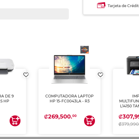
Tarjeta de Crédi
A DE 9
COMPUTADORA LAPTOP
IM
S HP
HP 15-FC0043LA - R3
MULTIFUN
L14150 T
(IMPRI
₡269,500.
₡307,9
ES
00
₡379,990