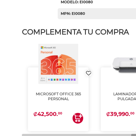
MODELO: EI0080
MPN: EI0080
COMPLEMENTA TU COMPRA
MICROSOFT OFFICE 365
LAMINADOR
PSON
PERSONAL
PULGADA
INTA
 Y
₡42,500.
₡39,990.
00
00