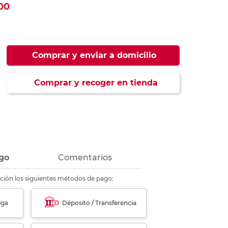
00
ás
ás
ás
ás
Comprar y enviar a domicilio
Comprar y recoger en tienda
go
Comentarios
ción los siguientes métodos de pago:
ega
Déposito / Transferencia