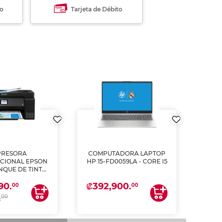
to
Tarjeta de Débito
PRESORA
COMPUTADORA LAPTOP
L
CIONAL EPSON
HP 15-FD0059LA - CORE I5
PULG
ANQUE DE TINTA
2
ME, COPIA Y
₡392,900.
₡62
90.
CANEA)
00
00
00
.