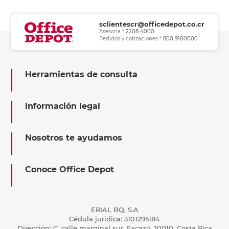
sclientescr@officedepot.co.cr
Asesoría *
2208 4000
Pedidos y cotizaciones *
800 9100000
Herramientas de consulta
Información legal
Nosotros te ayudamos
Conoce Office Depot
ERIAL BQ, S.A
Cédula jurídica: 3101295184
Dirección: C, calle marginal sur, Escazú, 10010, Costa Rica