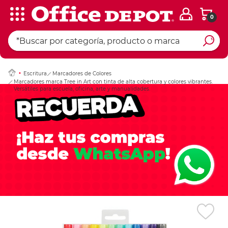
0
Ingresar Codigo Pos
Escritura
Marcadores de Colores
Marcadores marca Tree in Art con tinta de alta cobertura y colores vibrantes.
Versátiles para escuela, oficina, arte y manualidades.