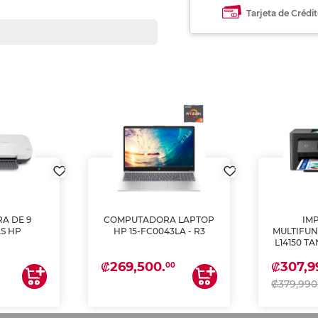
Tarjeta de Crédi
A DE 9
COMPUTADORA LAPTOP
IM
S HP
HP 15-FC0043LA - R3
MULTIFUN
L14150 T
(IMPRI
₡269,500.
₡307,9
ES
00
₡379,990