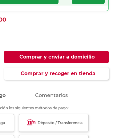
ás
ás
ás
ás
00
Comprar y enviar a domicilio
Comprar y recoger en tienda
go
Comentarios
ción los siguientes métodos de pago:
ega
Déposito / Transferencia