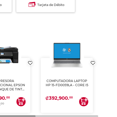
to
Tarjeta de Débito
PRESORA
COMPUTADORA LAPTOP
L
CIONAL EPSON
HP 15-FD0059LA - CORE I5
PULG
ANQUE DE TINTA
2
ME, COPIA Y
₡392,900.
₡62
90.
CANEA)
00
00
00
.