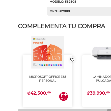
MODELO: 587808
MPN: 587808
COMPLEMENTA TU COMPRA
MICROSOFT OFFICE 365
LAMINADOR
PSON
PERSONAL
PULGADA
INTA
 Y
₡42,500.
₡39,990.
00
00