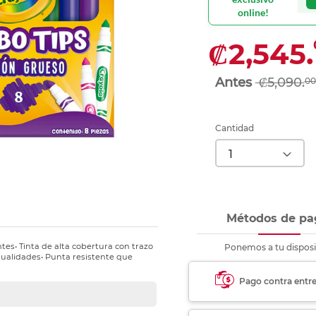
nkjet y láser
Ver más
Ver más
Ver más
Ver m
Ver m
Ver m
Ver m
online!
para carpeta
Ver más
₡2,545.
₡5,090.
00
Cantidad
Métodos de pa
tes• Tinta de alta cobertura con trazo
Ponemos a tu disposi
nualidades• Punta resistente que
Pago contra entr