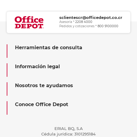
sclientescr@officedepot.co.cr
Asesoría *
2208 4000
Pedidos y cotizaciones *
800 9100000
Herramientas de consulta
Información legal
Nosotros te ayudamos
Conoce Office Depot
ERIAL BQ, S.A
Cédula jurídica: 3101295184