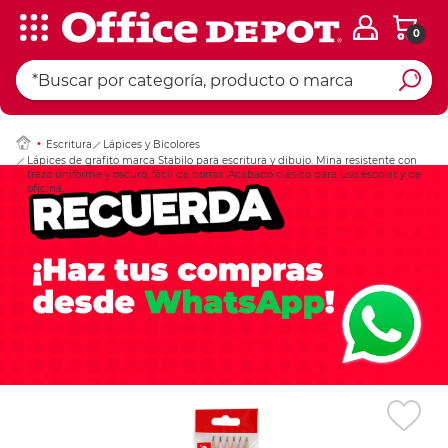
0
Ingresar Codigo Pos
Escritura
Lápices y Bicolores
Lápices de grafito marca Stabilo para escritura y dibujo. Mina resistente con
trazo uniforme y oscuro, fácil de borrar. Acabado clásico para uso escolar y de
oficina.