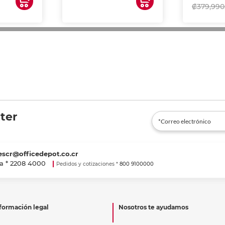
₡379,990
ter
escr@officedepot.co.cr
a *
2208 4000
Pedidos y cotizaciones *
800 9100000
formación legal
Nosotros te ayudamos