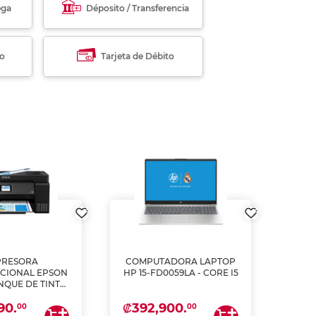
ega
Déposito / Transferencia
to
Tarjeta de Débito
PRESORA
COMPUTADORA LAPTOP
L
CIONAL EPSON
HP 15-FD0059LA - CORE I5
PULG
ANQUE DE TINTA
2
ME, COPIA Y
₡392,900.
₡62
90.
CANEA)
00
00