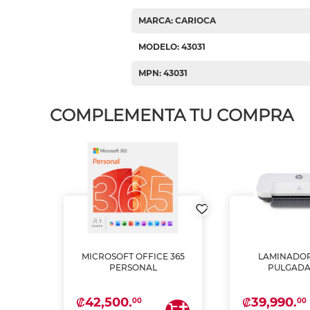
MARCA: CARIOCA
MODELO: 43031
MPN: 43031
COMPLEMENTA TU COMPRA
MICROSOFT OFFICE 365
LAMINADOR
PSON
PERSONAL
PULGADA
INTA
 Y
₡42,500.
₡39,990.
00
00