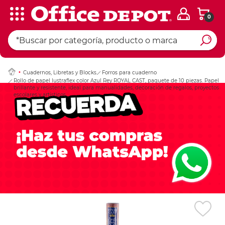
0
Ingresar Codigo Pos
Cuadernos, Libretas y Blocks
Forros para cuaderno
Rollo de papel lustraflex color Azul Rey ROYAL CAST, paquete de 10 piezas. Papel
brillante y resistente, ideal para manualidades, decoración de regalos, proyectos
escolares y artísticos.