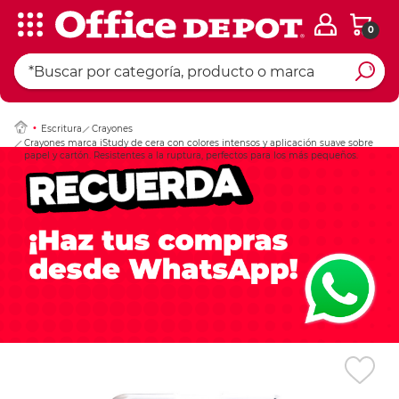
0
Ingresar Codigo Pos
Escritura
Crayones
Crayones marca iStudy de cera con colores intensos y aplicación suave sobre
papel y cartón. Resistentes a la ruptura, perfectos para los más pequeños.