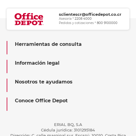
sclientescr@officedepot.co.cr
Asesoría *
2208 4000
Pedidos y cotizaciones *
800 9100000
Herramientas de consulta
Información legal
Nosotros te ayudamos
Conoce Office Depot
ERIAL BQ, S.A
Cédula jurídica: 3101295184
Dirección: C, calle marginal sur, Escazú, 10010, Costa Rica