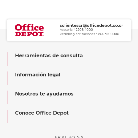
sclientescr@officedepot.co.cr
Asesoría *
2208 4000
Pedidos y cotizaciones *
800 9100000
Herramientas de consulta
Información legal
Nosotros te ayudamos
Conoce Office Depot
ERIAL BQ, S.A